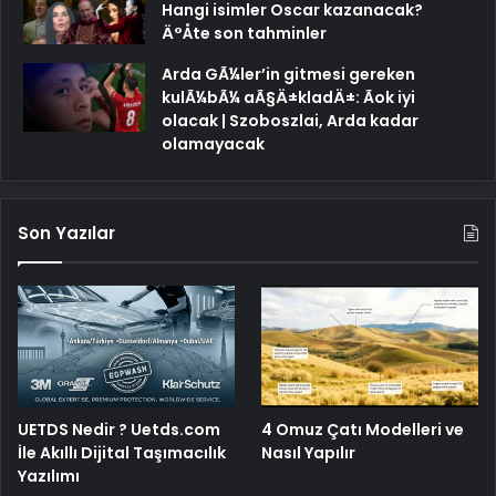
Hangi isimler Oscar kazanacak?
Ä°Åte son tahminler
Arda GÃ¼ler’in gitmesi gereken
kulÃ¼bÃ¼ aÃ§Ä±kladÄ±: Ãok iyi
olacak | Szoboszlai, Arda kadar
olamayacak
Son Yazılar
UETDS Nedir ? Uetds.com
4 Omuz Çatı Modelleri ve
İle Akıllı Dijital Taşımacılık
Nasıl Yapılır
Yazılımı