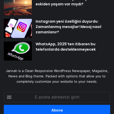
eskiden yaşam var mıydı?
Instagram yeni özelliğini duyurdu:
Zamanlanmış mesajlar! Mesaj nasıl
zamanlanır?
WhatsApp, 2025’ten itibaren bu
telefonlarda desteklenmeyecek
Jannah is a Clean Responsive WordPress Newspaper, Magazine,
News and Blog theme. Packed with options that allow you to
completely customize your website to your needs.
E-
posta
adresinizi
girin