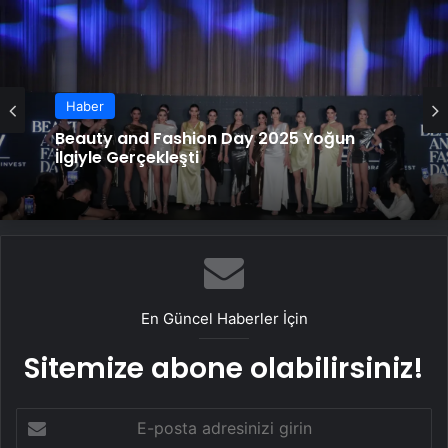
Haber
Japonya’da ulusal tıp sınavını başarıyla
Haber
geçen yapay zeka geliştirildi
Beauty and Fashion Day 2025 Yoğun
İlgiyle Gerçekleşti
En Güncel Haberler İçin
Sitemize abone olabilirsiniz!
E-
posta