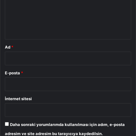
u
m
*
Ad
*
E-posta
*
İnternet sitesi
Daha sonraki yorumlarımda kullanılması için adım, e-posta
adresim ve site adresim bu tarayıcıya kaydedilsin.