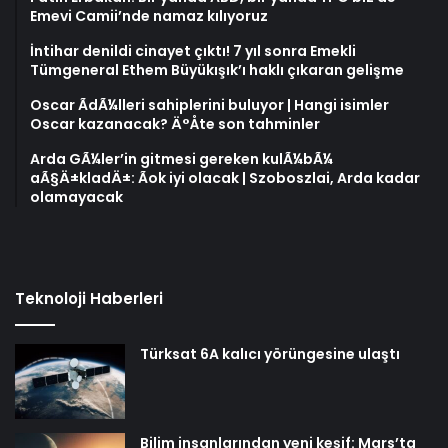
Emevi Camii’nde namaz kılıyoruz
İntihar denildi cinayet çıktı! 7 yıl sonra Emekli
Tümgeneral Ethem Büyükışık’ı haklı çıkaran gelişme
Oscar ÃdÃ¼lleri sahiplerini buluyor | Hangi isimler
Oscar kazanacak? Ä°Åte son tahminler
Arda GÃ¼ler’in gitmesi gereken kulÃ¼bÃ¼
aÃ§Ä±kladÄ±: Ãok iyi olacak | Szoboszlai, Arda kadar
olamayacak
Teknoloji Haberleri
Türksat 6A kalıcı yörüngesine ulaştı
Bilim insanlarından yeni keşif: Mars’ta