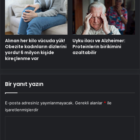
Alınan her kilo vücuda yük!
Uyku ilacı ve Alzheimer:
Obezite kadınların dizlerini
Proteinlerin birikimini
yordu! 6 milyon kişide
azaltabilir
kireçlenme var
Bir yanıt yazın
E-posta adresiniz yayınlanmayacak.
Gerekli alanlar
*
ile
işaretlenmişlerdir
Y
o
r