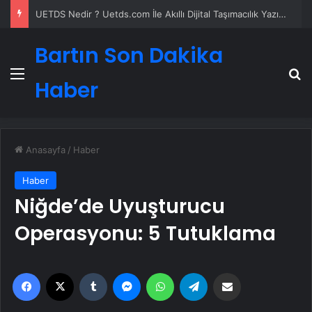
UETDS Nedir ? Uetds.com İle Akıllı Dijital Taşımacılık Yazılımı
Bartın Son Dakika
Menü
A
Haber
Anasayfa
/
Haber
Haber
Niğde’de Uyuşturucu
Operasyonu: 5 Tutuklama
Facebook
X
Tumblr
Messenger
WhatsApp
Telegram
Email'den paylaş