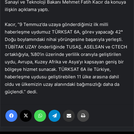
Sanayi ve Teknoloji Bakanı Mehmet Fatih Kacır da konuya
ilişkin açıklama yaptı.
Kacır, “9 Temmuz’da uzaya gönderdiğimiz ilk milli
haberleşme uydumuz TÜRKSAT 6A, görev yapacağı 42°
Doğu boylamındaki nihai yörüngesine başarıyla yerleşti.
TÜBİTAK UZAY önderliğinde TUSAŞ, ASELSAN ve CTECH
ortaklığıyla, %80’in üzerinde yerlilik oranıyla geliştirilen
uydu, Avrupa, Kuzey Afrika ve Asya’yı kapsayan geniş bir
bölgeye hizmet sunacak. TÜRKSAT 6A ile Türkiye,
haberleşme uydusu geliştirebilen 11 ülke arasına dahil
oldu ve ülkemizin uzay alanındaki bağımsızlığı daha da
güçlendi.” dedi.
Facebook
X
WhatsApp
Telegram
Email'den paylaş
Yaz