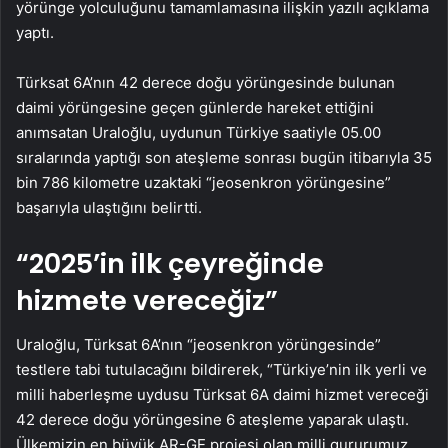
yörünge yolculuğunu tamamlamasına ilişkin yazılı açıklama
yaptı.
Türksat 6A’nın 42 derece doğu yörüngesinde bulunan
daimi yörüngesine geçen günlerde hareket ettiğini
anımsatan Uraloğlu, uydunun Türkiye saatiyle 05.00
sıralarında yaptığı son ateşleme sonrası bugün itibarıyla 35
bin 786 kilometre uzaktaki “jeosenkron yörüngesine”
başarıyla ulaştığını belirtti.
“2025’in ilk çeyreğinde
hizmete vereceğiz”
Uraloğlu, Türksat 6A’nın “jeosenkron yörüngesinde”
testlere tabi tutulacağını bildirerek, “Türkiye’nin ilk yerli ve
milli haberleşme uydusu Türksat 6A daimi hizmet vereceği
42 derece doğu yörüngesine 6 ateşleme yaparak ulaştı.
Ülkemizin en büyük AR-GE projesi olan milli gururumuz