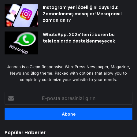
Instagram yeni özelliğini duyurdu:
Zamanlanmış mesajlar! Mesaj nasıl
zamanlanır?
WhatsApp, 2025’ten itibaren bu
telefonlarda desteklenmeyecek
Jannah is a Clean Responsive WordPress Newspaper, Magazine,
News and Blog theme. Packed with options that allow you to
completely customize your website to your needs.
E-
posta
adresinizi
girin
Popüler Haberler