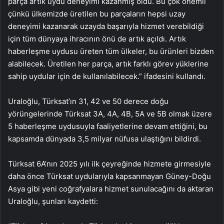
parça artık uydu deneyimi kazanmış oldu. Bu çok önemli
çünkü ülkemizde üretilen bu parçaların hepsi uzay
deneyimi kazanarak uzayda başarıyla hizmet verebildiği
için tüm dünyaya ihracının önü de artık açıldı. Artık
haberleşme uydusu üreten tüm ülkeler, bu ürünleri bizden
alabilecek. Üretilen her parça, artık farklı görev yüklerine
sahip uydular için de kullanılabilecek.” ifadesini kullandı.
Uraloğlu, Türksat’ın 31, 42 ve 50 derece doğu
yörüngelerinde Türksat 3A, 4A, 4B, 5A ve 5B olmak üzere
5 haberleşme uydusuyla faaliyetlerine devam ettiğini, bu
kapsamda dünyada 3,5 milyar nüfusa ulaştığını bildirdi.
Türksat 6A’nın 2025 yılı ilk çeyreğinde hizmete girmesiyle
daha önce Türksat uydularıyla kapsanmayan Güney-Doğu
Asya gibi yeni coğrafyalara hizmet sunulacağını da aktaran
Uraloğlu, şunları kaydetti: