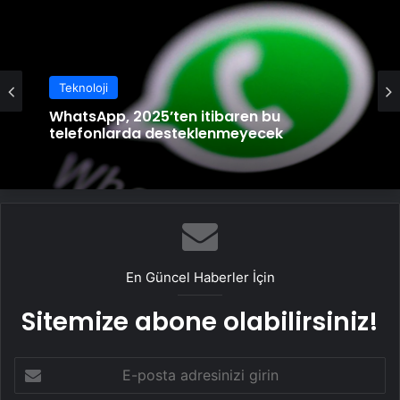
Teknoloji
WhatsApp, 2025’ten itibaren bu
telefonlarda desteklenmeyecek
En Güncel Haberler İçin
Sitemize abone olabilirsiniz!
E-
posta