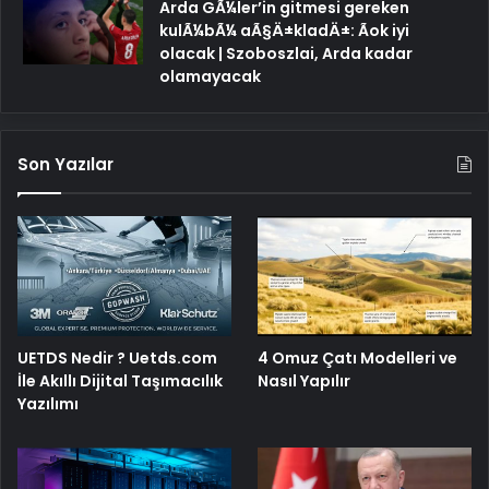
Arda GÃ¼ler’in gitmesi gereken
kulÃ¼bÃ¼ aÃ§Ä±kladÄ±: Ãok iyi
olacak | Szoboszlai, Arda kadar
olamayacak
Son Yazılar
UETDS Nedir ? Uetds.com
4 Omuz Çatı Modelleri ve
İle Akıllı Dijital Taşımacılık
Nasıl Yapılır
Yazılımı