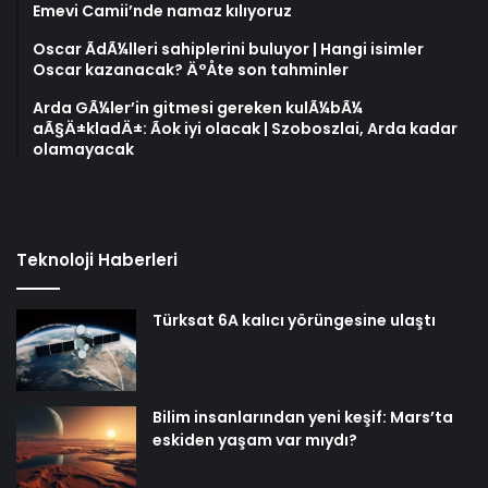
Emevi Camii’nde namaz kılıyoruz
Oscar ÃdÃ¼lleri sahiplerini buluyor | Hangi isimler
Oscar kazanacak? Ä°Åte son tahminler
Arda GÃ¼ler’in gitmesi gereken kulÃ¼bÃ¼
aÃ§Ä±kladÄ±: Ãok iyi olacak | Szoboszlai, Arda kadar
olamayacak
Teknoloji Haberleri
Türksat 6A kalıcı yörüngesine ulaştı
Bilim insanlarından yeni keşif: Mars’ta
eskiden yaşam var mıydı?