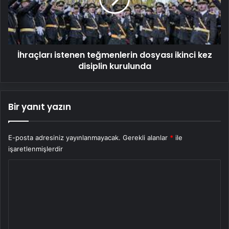
kez
disiplin
kurulunda
İhraçları istenen teğmenlerin dosyası ikinci kez
disiplin kurulunda
Bir yanıt yazın
E-posta adresiniz yayınlanmayacak.
Gerekli alanlar
*
ile
işaretlenmişlerdir
Y
o
r
u
m