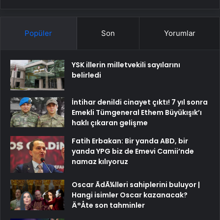
Popüler
Son
Yorumlar
YSK illerin milletvekili sayılarını
belirledi
İntihar denildi cinayet çıktı! 7 yıl sonra
Emekli Tümgeneral Ethem Büyükışık’ı
haklı çıkaran gelişme
Fatih Erbakan: Bir yanda ABD, bir
yanda YPG biz de Emevi Camii’nde
namaz kılıyoruz
Oscar ÃdÃ¼lleri sahiplerini buluyor |
Hangi isimler Oscar kazanacak?
Ä°Åte son tahminler