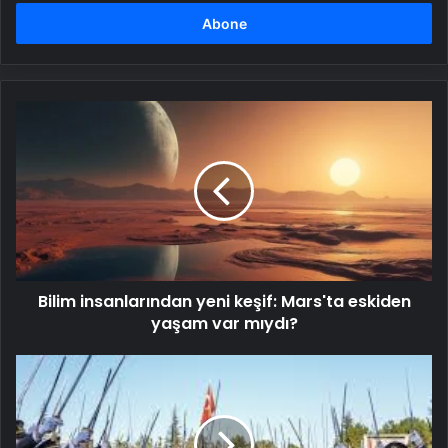
adresinizi
girin
Bilim
insanlarından
yeni
keşif:
Mars'ta
eskiden
yaşam
var
mıydı?
Bilim insanlarından yeni keşif: Mars'ta eskiden
yaşam var mıydı?
İhraçları
istenen
teğmenlerin
dosyası
ikinci