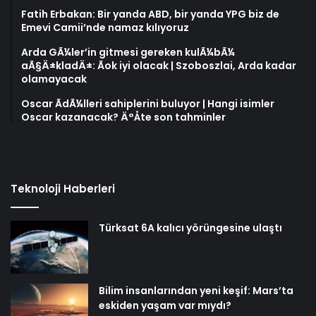
Fatih Erbakan: Bir yanda ABD, bir yanda YPG biz de
Emevi Camii’nde namaz kılıyoruz
Arda GÃ¼ler’in gitmesi gereken kulÃ¼bÃ¼
aÃ§Ä±kladÄ±: Ãok iyi olacak | Szoboszlai, Arda kadar
olamayacak
Oscar ÃdÃ¼lleri sahiplerini buluyor | Hangi isimler
Oscar kazanacak? Ä°Åte son tahminler
Teknoloji Haberleri
Türksat 6A kalıcı yörüngesine ulaştı
Bilim insanlarından yeni keşif: Mars’ta
eskiden yaşam var mıydı?