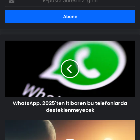
posta
adresinizi
girin
WhatsApp,
2025'ten
itibaren
bu
telefonlarda
desteklenmeyecek
WhatsApp, 2025'ten itibaren bu telefonlarda
desteklenmeyecek
Bilim
insanlarından
yeni