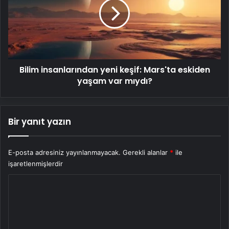
keşif:
Mars'ta
eskiden
yaşam
var
mıydı?
Bilim insanlarından yeni keşif: Mars'ta eskiden
yaşam var mıydı?
Bir yanıt yazın
E-posta adresiniz yayınlanmayacak.
Gerekli alanlar
*
ile
işaretlenmişlerdir
Y
o
r
u