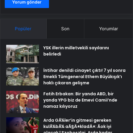
Popüler
Son
Yorumlar
YSK illerin milletvekili sayılarını
belirledi
İntihar denildi cinayet çıktı! 7 yıl sonra
Emekli Tümgeneral Ethem Büyükışık’ı
haklı çıkaran gelişme
Fatih Erbakan: Bir yanda ABD, bir
yanda YPG biz de Emevi Camii’nde
namaz kılıyoruz
Arda GÃ¼ler’in gitmesi gereken
kulÃ¼bÃ¼ aÃ§Ä±kladÄ±: Ãok iyi
olacak | Szoboszlai, Arda kadar