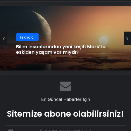
Teknoloji
Bilim insanlarından yeni keşif: Mars’ta
eskiden yaşam var mıydı?
En Güncel Haberler İçin
Sitemize abone olabilirsiniz!
E-