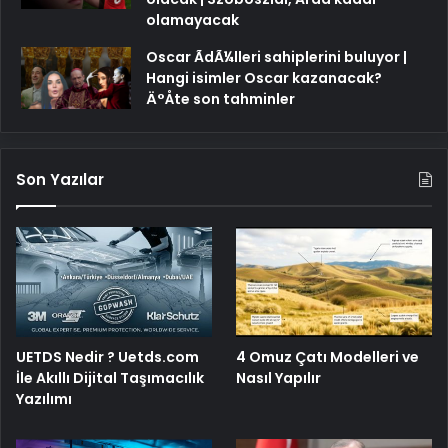
olamayacak
Oscar ÃdÃ¼lleri sahiplerini buluyor |
Hangi isimler Oscar kazanacak?
Ä°Åte son tahminler
Son Yazılar
UETDS Nedir ? Uetds.com
4 Omuz Çatı Modelleri ve
İle Akıllı Dijital Taşımacılık
Nasıl Yapılır
Yazılımı