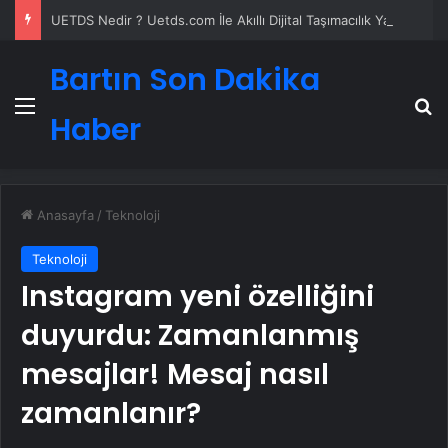
UETDS Nedir ? Uetds.com İle Akıllı Dijital Taşımacılık Yazılımı
Bartın Son Dakika
Menü
A
Haber
Anasayfa
/
Teknoloji
Teknoloji
Instagram yeni özelliğini
duyurdu: Zamanlanmış
mesajlar! Mesaj nasıl
zamanlanır?