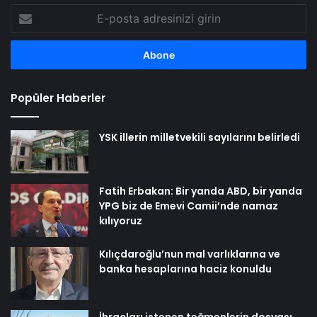
E-
posta
adresinizi
girin
Popüler Haberler
YSK illerin milletvekili sayılarını belirledi
Fatih Erbakan: Bir yanda ABD, bir yanda
YPG biz de Emevi Camii’nde namaz
kılıyoruz
Kılıçdaroğlu’nun mal varlıklarına ve
banka hesaplarına haciz konuldu
İhraçları istenen teğmenlerin dosyası