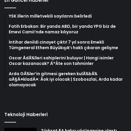
En Güncel Haberler
YSK illerin milletvekili sayılarını belirledi
Fatih Erbakan: Bir yanda ABD, bir yanda YPG biz de
Emevi Camii’nde namaz kılıyoruz
İntihar denildi cinayet çıktı! 7 yıl sonra Emekli
Tümgeneral Ethem Büyükışık’ı haklı çıkaran gelişme
Oscar ÃdÃ¼lleri sahiplerini buluyor | Hangi isimler
Oscar kazanacak? Ä°Åte son tahminler
Arda GÃ¼ler’in gitmesi gereken kulÃ¼bÃ¼
aÃ§Ä±kladÄ±: Ãok iyi olacak | Szoboszlai, Arda kadar
olamayacak
Teknoloji Haberleri
Türksat 6A kalıcı yörüngesine ulaştı