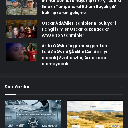
İntihar denildi cinayet çıktı! 7 yıl sonra
Emekli Tümgeneral Ethem Büyükışık’ı
haklı çıkaran gelişme
Oscar ÃdÃ¼lleri sahiplerini buluyor |
Hangi isimler Oscar kazanacak?
Ä°Åte son tahminler
Arda GÃ¼ler’in gitmesi gereken
kulÃ¼bÃ¼ aÃ§Ä±kladÄ±: Ãok iyi
olacak | Szoboszlai, Arda kadar
olamayacak
Son Yazılar