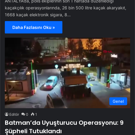
ANTALYA’da, polis ekiplerinin son 1 haftada düzenlediği
kaçakçılık operasyonlarında, 26 bin 500 litre kaçak akaryakıt,
1668 kaçak elektronik sigara, 8…
Daha Fazlasını Oku »
Genel
Editör
0
1
Batman’da Uyuşturucu Operasyonu: 9
Şüpheli Tutuklandı