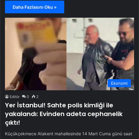
Daha Fazlasını Oku »
Ekonomi
Editör
0
2
Yer İstanbul! Sahte polis kimliği ile
yakalandı: Evinden adeta cephanelik
çıktı!
Küçükçekmece Atakent mahallesinde 14 Mart Cuma günü saat