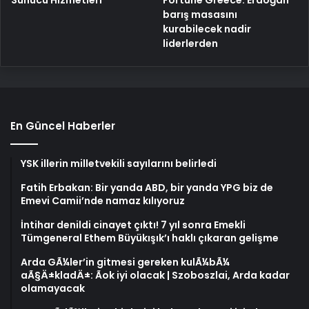
Sunucu Hizmetleri
barış masasını
kurabilecek nadir
liderlerden
En Güncel Haberler
YSK illerin milletvekili sayılarını belirledi
Fatih Erbakan: Bir yanda ABD, bir yanda YPG biz de
Emevi Camii’nde namaz kılıyoruz
İntihar denildi cinayet çıktı! 7 yıl sonra Emekli
Tümgeneral Ethem Büyükışık’ı haklı çıkaran gelişme
Arda GÃ¼ler’in gitmesi gereken kulÃ¼bÃ¼
aÃ§Ä±kladÄ±: Ãok iyi olacak | Szoboszlai, Arda kadar
olamayacak