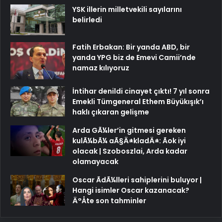
YSK illerin milletvekili sayılarını
belirledi
Fatih Erbakan: Bir yanda ABD, bir
yanda YPG biz de Emevi Camii’nde
namaz kılıyoruz
İntihar denildi cinayet çıktı! 7 yıl sonra
Emekli Tümgeneral Ethem Büyükışık’ı
haklı çıkaran gelişme
Arda GÃ¼ler’in gitmesi gereken
kulÃ¼bÃ¼ aÃ§Ä±kladÄ±: Ãok iyi
olacak | Szoboszlai, Arda kadar
olamayacak
Oscar ÃdÃ¼lleri sahiplerini buluyor |
Hangi isimler Oscar kazanacak?
Ä°Åte son tahminler