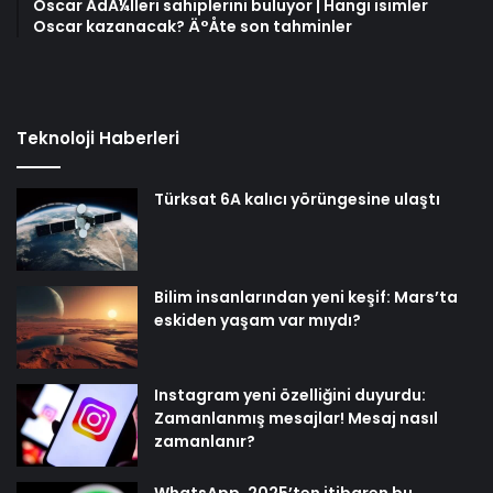
Oscar ÃdÃ¼lleri sahiplerini buluyor | Hangi isimler
Oscar kazanacak? Ä°Åte son tahminler
Teknoloji Haberleri
Türksat 6A kalıcı yörüngesine ulaştı
Bilim insanlarından yeni keşif: Mars’ta
eskiden yaşam var mıydı?
Instagram yeni özelliğini duyurdu:
Zamanlanmış mesajlar! Mesaj nasıl
zamanlanır?
WhatsApp, 2025’ten itibaren bu