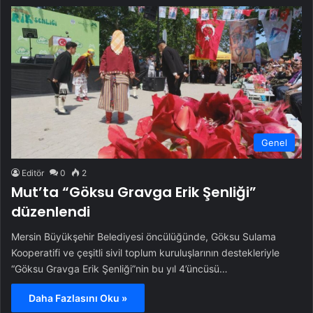
Genel
Editör
0
2
Mut’ta “Göksu Gravga Erik Şenliği”
düzenlendi
Mersin Büyükşehir Belediyesi öncülüğünde, Göksu Sulama
Kooperatifi ve çeşitli sivil toplum kuruluşlarının destekleriyle
“Göksu Gravga Erik Şenliği”nin bu yıl 4’üncüsü…
Daha Fazlasını Oku »