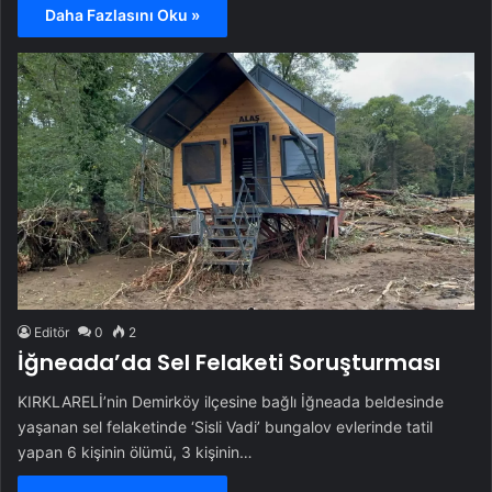
Daha Fazlasını Oku »
Editör
0
2
İğneada’da Sel Felaketi Soruşturması
KIRKLARELİ’nin Demirköy ilçesine bağlı İğneada beldesinde
yaşanan sel felaketinde ‘Sisli Vadi’ bungalov evlerinde tatil
yapan 6 kişinin ölümü, 3 kişinin…