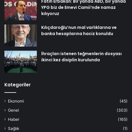
Fatih Erbakan: Bir yanda ABD, bir yanda
YPG biz de Emevi Camii’nde namaz
kılıyoruz
Kılıçdaroğlu’nun mal varlıklarına ve
banka hesaplarına haciz konuldu
İhraçları istenen teğmenlerin dosyası
ikinci kez disiplin kurulunda
Kategoriler
Ekonomi
(45)
Genel
(303)
Haber
(165)
Sağlık
(1)