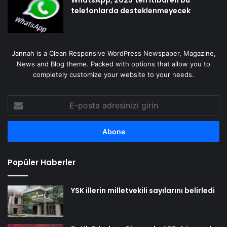
telefonlarda desteklenmeyecek
Jannah is a Clean Responsive WordPress Newspaper, Magazine,
News and Blog theme. Packed with options that allow you to
completely customize your website to your needs.
E-
posta
adresinizi
girin
Popüler Haberler
YSK illerin milletvekili sayılarını belirledi