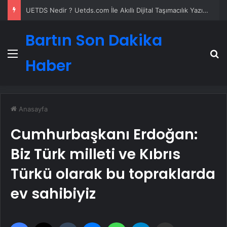
UETDS Nedir ? Uetds.com İle Akıllı Dijital Taşımacılık Yazılımı
Bartın Son Dakika
Menü
A
Haber
Anasayfa
Cumhurbaşkanı Erdoğan:
Biz Türk milleti ve Kıbrıs
Türkü olarak bu topraklarda
ev sahibiyiz
Facebook
X
Tumblr
Messenger
WhatsApp
Telegram
Email'den paylaş