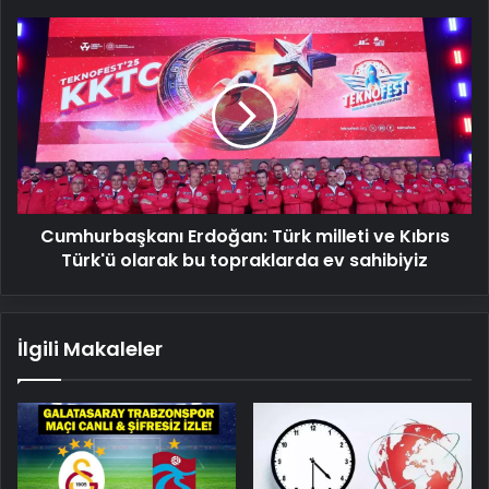
Cumhurbaşkanı
Erdoğan:
Türk
milleti
ve
Kıbrıs
Türk'ü
olarak
bu
Cumhurbaşkanı Erdoğan: Türk milleti ve Kıbrıs
topraklarda
ev
Türk'ü olarak bu topraklarda ev sahibiyiz
sahibiyiz
İlgili Makaleler