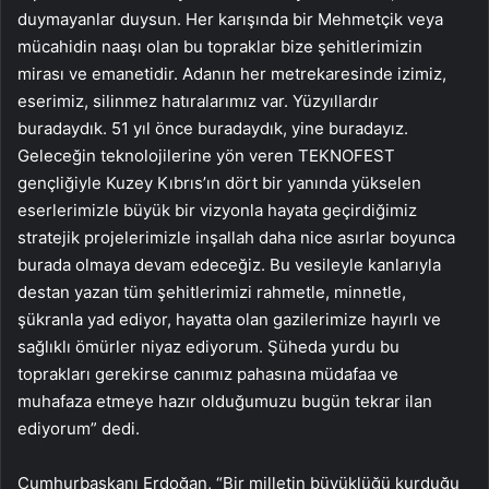
duymayanlar duysun. Her karışında bir Mehmetçik veya
mücahidin naaşı olan bu topraklar bize şehitlerimizin
mirası ve emanetidir. Adanın her metrekaresinde izimiz,
eserimiz, silinmez hatıralarımız var. Yüzyıllardır
buradaydık. 51 yıl önce buradaydık, yine buradayız.
Geleceğin teknolojilerine yön veren TEKNOFEST
gençliğiyle Kuzey Kıbrıs’ın dört bir yanında yükselen
eserlerimizle büyük bir vizyonla hayata geçirdiğimiz
stratejik projelerimizle inşallah daha nice asırlar boyunca
burada olmaya devam edeceğiz. Bu vesileyle kanlarıyla
destan yazan tüm şehitlerimizi rahmetle, minnetle,
şükranla yad ediyor, hayatta olan gazilerimize hayırlı ve
sağlıklı ömürler niyaz ediyorum. Şüheda yurdu bu
toprakları gerekirse canımız pahasına müdafaa ve
muhafaza etmeye hazır olduğumuzu bugün tekrar ilan
ediyorum” dedi.
Cumhurbaşkanı Erdoğan, “Bir milletin büyüklüğü kurduğu