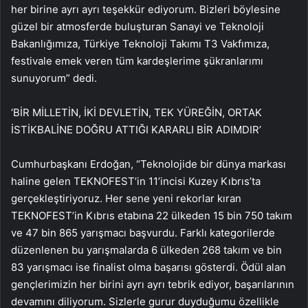
her birine ayrı ayrı teşekkür ediyorum. Bizleri böylesine
güzel bir atmosferde buluşturan Sanayi ve Teknoloji
Bakanlığımıza, Türkiye Teknoloji Takımı T3 Vakfımıza,
festivale emek veren tüm kardeşlerime şükranlarımı
sunuyorum” dedi.
‘BİR MİLLETİN, İKİ DEVLETİN, TEK YÜREĞİN, ORTAK
İSTİKBALİNE DOĞRU ATTIĞI KARARLI BİR ADIMDIR’
Cumhurbaşkanı Erdoğan, “Teknolojide bir dünya markası
haline gelen TEKNOFEST’in 11’incisi Kuzey Kıbrıs’ta
gerçekleştiriyoruz. Her sene yeni rekorlar kıran
TEKNOFEST’in Kıbrıs etabına 22 ülkeden 15 bin 750 takım
ve 47 bin 865 yarışmacı başvurdu. Farklı kategorilerde
düzenlenen bu yarışmalarda 6 ülkeden 268 takım ve bin
83 yarışmacı ise finalist olma başarısı gösterdi. Ödül alan
gençlerimizin her birini ayrı ayrı tebrik ediyor, başarılarının
devamını diliyorum. Sizlerle gurur duyduğumu özellikle