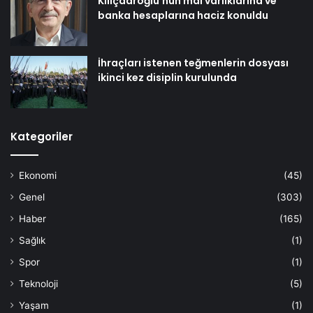
Kılıçdaroğlu’nun mal varlıklarına ve
banka hesaplarına haciz konuldu
İhraçları istenen teğmenlerin dosyası
ikinci kez disiplin kurulunda
Kategoriler
Ekonomi
(45)
Genel
(303)
Haber
(165)
Sağlık
(1)
Spor
(1)
Teknoloji
(5)
Yaşam
(1)