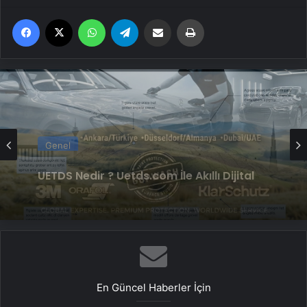
Facebook
X
WhatsApp
Telegram
Email'den paylaş
Yaz
Genel
4 Omuz Çatı Modelleri ve Nasıl Yapılır
En Güncel Haberler İçin