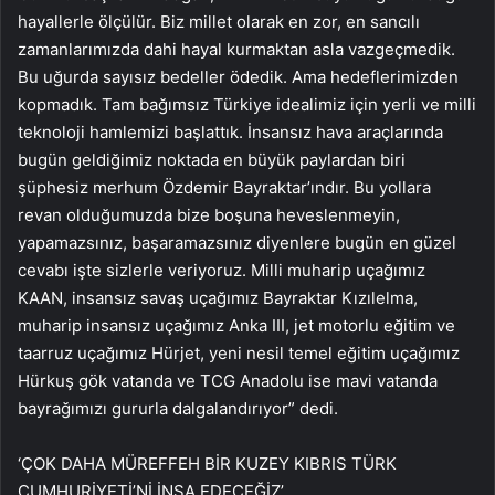
hayallerle ölçülür. Biz millet olarak en zor, en sancılı
zamanlarımızda dahi hayal kurmaktan asla vazgeçmedik.
Bu uğurda sayısız bedeller ödedik. Ama hedeflerimizden
kopmadık. Tam bağımsız Türkiye idealimiz için yerli ve milli
teknoloji hamlemizi başlattık. İnsansız hava araçlarında
bugün geldiğimiz noktada en büyük paylardan biri
şüphesiz merhum Özdemir Bayraktar’ındır. Bu yollara
revan olduğumuzda bize boşuna heveslenmeyin,
yapamazsınız, başaramazsınız diyenlere bugün en güzel
cevabı işte sizlerle veriyoruz. Milli muharip uçağımız
KAAN, insansız savaş uçağımız Bayraktar Kızılelma,
muharip insansız uçağımız Anka III, jet motorlu eğitim ve
taarruz uçağımız Hürjet, yeni nesil temel eğitim uçağımız
Hürkuş gök vatanda ve TCG Anadolu ise mavi vatanda
bayrağımızı gururla dalgalandırıyor” dedi.
‘ÇOK DAHA MÜREFFEH BİR KUZEY KIBRIS TÜRK
CUMHURİYETİ’Nİ İNŞA EDECEĞİZ’