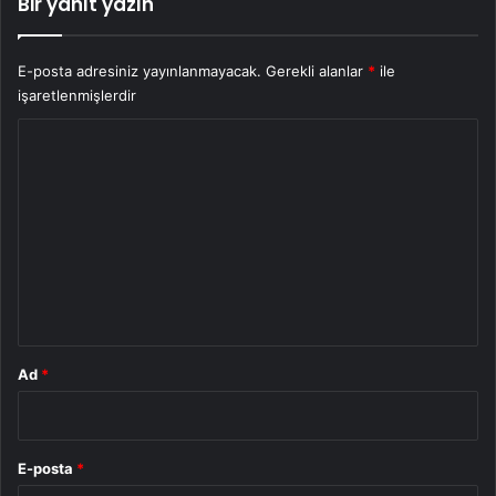
Bir yanıt yazın
E-posta adresiniz yayınlanmayacak.
Gerekli alanlar
*
ile
işaretlenmişlerdir
Y
o
r
u
m
*
Ad
*
E-posta
*