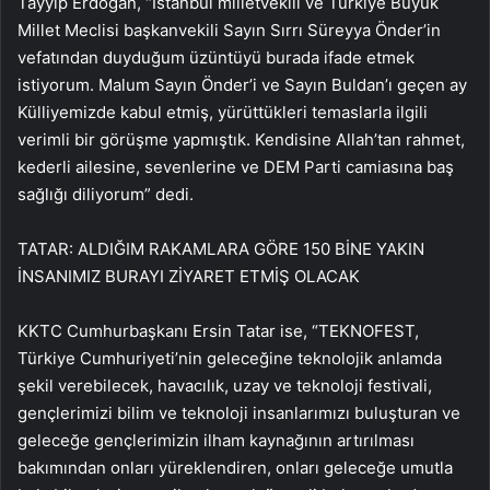
Tayyip Erdoğan, “İstanbul milletvekili ve Türkiye Büyük
Millet Meclisi başkanvekili Sayın Sırrı Süreyya Önder’in
vefatından duyduğum üzüntüyü burada ifade etmek
istiyorum. Malum Sayın Önder’i ve Sayın Buldan’ı geçen ay
Külliyemizde kabul etmiş, yürüttükleri temaslarla ilgili
verimli bir görüşme yapmıştık. Kendisine Allah’tan rahmet,
kederli ailesine, sevenlerine ve DEM Parti camiasına baş
sağlığı diliyorum” dedi.
TATAR: ALDIĞIM RAKAMLARA GÖRE 150 BİNE YAKIN
İNSANIMIZ BURAYI ZİYARET ETMİŞ OLACAK
KKTC Cumhurbaşkanı Ersin Tatar ise, “TEKNOFEST,
Türkiye Cumhuriyeti’nin geleceğine teknolojik anlamda
şekil verebilecek, havacılık, uzay ve teknoloji festivali,
gençlerimizi bilim ve teknoloji insanlarımızı buluşturan ve
geleceğe gençlerimizin ilham kaynağının artırılması
bakımından onları yüreklendiren, onları geleceğe umutla