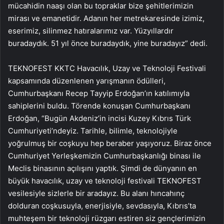
mücahidin naaşı olan bu topraklar bize şehitlerimizin
mirası ve emanetidir. Adanın her metrekaresinde izimiz,
eserimiz, silinmez hatıralarımız var. Yüzyıllardır
buradaydık. 51 yıl önce buradaydık, yine buradayız” dedi.
TEKNOFEST KKTC Havacılık, Uzay ve Teknoloji Festivali
kapsamında düzenlenen yarışmanın ödülleri,
Cumhurbaşkanı Recep Tayyip Erdoğan’ın katılımıyla
sahiplerini buldu. Törende konuşan Cumhurbaşkanı
Erdoğan, “Bugün Akdeniz’in incisi Kuzey Kıbrıs Türk
Cumhuriyeti’ndeyiz. Tarihle, bilimle, teknolojiyle
yoğrulmuş bir coşkuyu hep beraber yaşıyoruz. Biraz önce
Cumhuriyet Yerleşkemizin Cumhurbaşkanlığı binası ile
Meclis binasının açılışını yaptık. Şimdi de dünyanın en
büyük havacılık, uzay ve teknoloji festivali TEKNOFEST
vesilesiyle sizlerle bir aradayız. Bu alanı hıncahınç
dolduran coşkusuyla, enerjisiyle, sevdasıyla, Kıbrıs’ta
muhteşem bir teknoloji rüzgarı estiren siz gençlerimizin