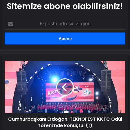
Sitemize abone olabilirsiniz!
E-
posta
adresinizi
girin
Cumhurbaşkanı
Erdoğan,
TEKNOFEST
KKTC
Ödül
Töreni'nde
konuştu:
(1)
Cumhurbaşkanı Erdoğan, TEKNOFEST KKTC Ödül
Töreni'nde konuştu: (1)