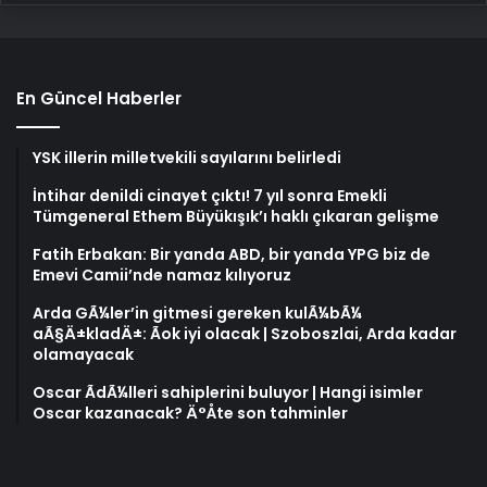
En Güncel Haberler
YSK illerin milletvekili sayılarını belirledi
İntihar denildi cinayet çıktı! 7 yıl sonra Emekli
Tümgeneral Ethem Büyükışık’ı haklı çıkaran gelişme
Fatih Erbakan: Bir yanda ABD, bir yanda YPG biz de
Emevi Camii’nde namaz kılıyoruz
Arda GÃ¼ler’in gitmesi gereken kulÃ¼bÃ¼
aÃ§Ä±kladÄ±: Ãok iyi olacak | Szoboszlai, Arda kadar
olamayacak
Oscar ÃdÃ¼lleri sahiplerini buluyor | Hangi isimler
Oscar kazanacak? Ä°Åte son tahminler