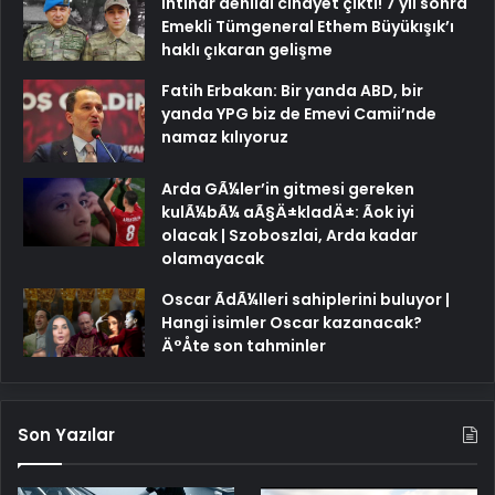
İntihar denildi cinayet çıktı! 7 yıl sonra
Emekli Tümgeneral Ethem Büyükışık’ı
haklı çıkaran gelişme
Fatih Erbakan: Bir yanda ABD, bir
yanda YPG biz de Emevi Camii’nde
namaz kılıyoruz
Arda GÃ¼ler’in gitmesi gereken
kulÃ¼bÃ¼ aÃ§Ä±kladÄ±: Ãok iyi
olacak | Szoboszlai, Arda kadar
olamayacak
Oscar ÃdÃ¼lleri sahiplerini buluyor |
Hangi isimler Oscar kazanacak?
Ä°Åte son tahminler
Son Yazılar