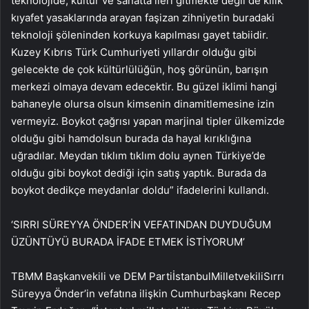
teknolojide, kültür ve sanatta ileri gitmekte değil de kılık
kıyafet yasaklarında arayan faşizan zihniyetin buradaki
teknoloji şöleninden korkuya kapılması gayet tabiidir.
Kuzey Kıbrıs Türk Cumhuriyeti yıllardır olduğu gibi
gelecekte de çok kültürlülüğün, hoş görünün, barışın
merkezi olmaya devam edecektir. Bu güzel iklimi hangi
bahaneyle olursa olsun kimsenin dinamitlemesine izin
vermeyiz. Boykot çağrısı yapan marjinal tipler ülkemizde
olduğu gibi hamdolsun burada da hayal kırıklığına
uğradılar. Meydan tıklım tıklım dolu aynen Türkiye’de
olduğu gibi boykot dediği için satış yaptık. Burada da
boykot dedikçe meydanlar doldu” ifadelerini kullandı.
‘SIRRI SÜREYYA ÖNDER’İN VEFATINDAN DUYDUĞUM
ÜZÜNTÜYÜ BURADA İFADE ETMEK İSTİYORUM’
TBMM Başkanvekili ve DEM PartiİstanbulMilletvekiliSırrı
Süreyya Önder’in vefatına ilişkin Cumhurbaşkanı Recep