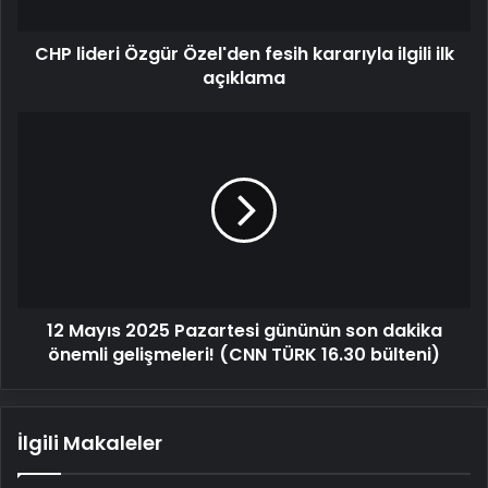
ilk
açıklama
CHP lideri Özgür Özel'den fesih kararıyla ilgili ilk
açıklama
12
Mayıs
2025
Pazartesi
gününün
son
dakika
önemli
gelişmeleri!
12 Mayıs 2025 Pazartesi gününün son dakika
(CNN
TÜRK
önemli gelişmeleri! (CNN TÜRK 16.30 bülteni)
16.30
bülteni)
İlgili Makaleler