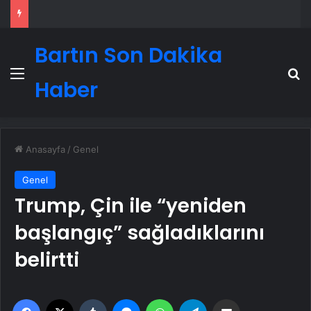
Bartın Son Dakika
Menü
A
Haber
Anasayfa
/
Genel
Genel
Trump, Çin ile “yeniden
başlangıç” sağladıklarını
belirtti
Facebook
X
Tumblr
Messenger
WhatsApp
Telegram
Email'den paylaş