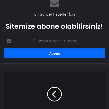
En Güncel Haberler İçin
Sitemize abone olabilirsiniz!
E-
posta
adresinizi
girin
CHP
lideri
Özgür
Özel'den
fesih
kararıyla
ilgili