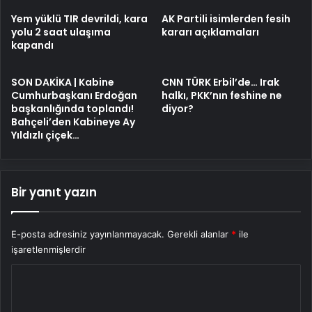
Yem yüklü TIR devrildi, kara
AK Partili isimlerden fesih
yolu 2 saat ulaşıma
kararı açıklamaları
kapandı
SON DAKİKA | Kabine
CNN TÜRK Erbil’de… Irak
Cumhurbaşkanı Erdoğan
halkı, PKK’nın feshine ne
başkanlığında toplandı!
diyor?
Bahçeli’den Kabineye Ay
Yıldızlı çiçek…
Bir yanıt yazın
E-posta adresiniz yayınlanmayacak.
Gerekli alanlar
*
ile
işaretlenmişlerdir
Y
o