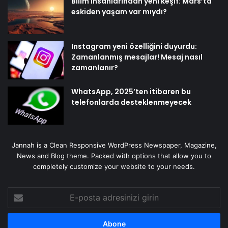
Bilim insanlarından yeni keşif: Mars’ta
eskiden yaşam var mıydı?
Instagram yeni özelliğini duyurdu:
Zamanlanmış mesajlar! Mesaj nasıl
zamanlanır?
WhatsApp, 2025’ten itibaren bu
telefonlarda desteklenmeyecek
Jannah is a Clean Responsive WordPress Newspaper, Magazine,
News and Blog theme. Packed with options that allow you to
completely customize your website to your needs.
E-
posta
adresinizi
girin