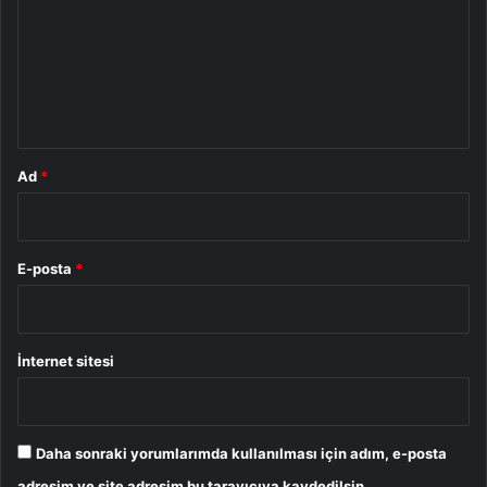
r
u
m
*
Ad
*
E-posta
*
İnternet sitesi
Daha sonraki yorumlarımda kullanılması için adım, e-posta
adresim ve site adresim bu tarayıcıya kaydedilsin.