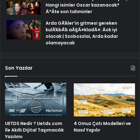
Hangi isimler Oscar kazanacak?
Ä°Åte son tahminler
Arda GÃ¼ler’in gitmesi gereken
kulÃ¼bÃ¼ aÃ§Ä±kladÄ±: Ãok iyi
olacak | Szoboszlai, Arda kadar
olamayacak
Son Yazılar
4 Omuz Çatı Modelleri ve
UETDS Nedir ? Uetds.com
Nasıl Yapılır
İle Akıllı Dijital Taşımacılık
Yazılımı