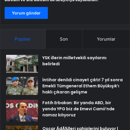
Popüler
Son
Yorumlar
YSK illerin milletvekili sayılarını
belirledi
İntihar denildi cinayet çıktı! 7 yıl sonra
Emekli Tümgeneral Ethem Büyükışık’ı
haklı çıkaran gelişme
Fatih Erbakan: Bir yanda ABD, bir
yanda YPG biz de Emevi Camii’nde
namaz kılıyoruz
Oscar ÃdÃ¼lleri sahiplerini buluyor |