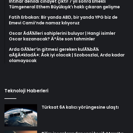
İntihar denildi cinayet çıktı! 7 yıl sonra Emekli
Tümgeneral Ethem Büyükışık’ı haklı çıkaran gelişme
Fatih Erbakan: Bir yanda ABD, bir yanda YPG biz de
Emevi Camii’nde namaz kılıyoruz
Oscar ÃdÃ¼lleri sahiplerini buluyor | Hangi isimler
Oscar kazanacak? Ä°Åte son tahminler
Arda GÃ¼ler’in gitmesi gereken kulÃ¼bÃ¼
aÃ§Ä±kladÄ±: Ãok iyi olacak | Szoboszlai, Arda kadar
olamayacak
Teknoloji Haberleri
Türksat 6A kalıcı yörüngesine ulaştı