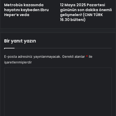
Metrobüs kazasında
12 Mayıs 2025 Pazartesi
hayatını kaybeden Ebru
gününün son dakika önemli
Heper’e veda
gelişmeleri! (CNN TÜRK
16.30 bülteni)
Bir yanıt yazın
E-posta adresiniz yayınlanmayacak.
Gerekli alanlar
*
ile
işaretlenmişlerdir
Y
o
r
u
m
*