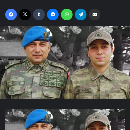
Facebook
X
Tumblr
Messenger
WhatsApp
Telegram
Email'den paylaş