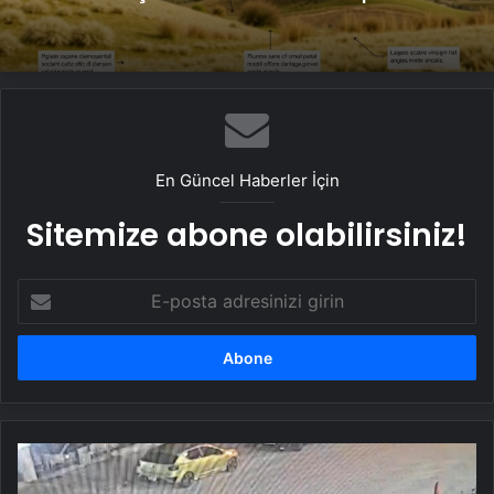
En Güncel Haberler İçin
Sitemize abone olabilirsiniz!
E-
posta
adresinizi
girin
Nevşehir'de
çakarlı