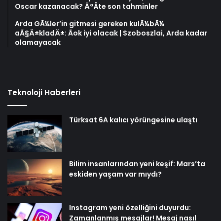
Oscar kazanacak? Ä°Åte son tahminler
Arda GÃ¼ler’in gitmesi gereken kulÃ¼bÃ¼
aÃ§Ä±kladÄ±: Ãok iyi olacak | Szoboszlai, Arda kadar
olamayacak
Teknoloji Haberleri
Türksat 6A kalıcı yörüngesine ulaştı
Bilim insanlarından yeni keşif: Mars’ta
eskiden yaşam var mıydı?
Instagram yeni özelliğini duyurdu:
Zamanlanmış mesajlar! Mesaj nasıl