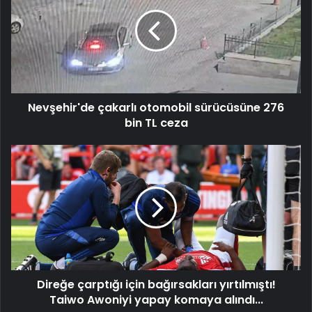
otomobil
sürücüsüne
276
bin
TL
ceza
Nevşehir'de çakarlı otomobil sürücüsüne 276
bin TL ceza
Direğe
çarptığı
için
bağırsakları
yırtılmıştı!
Taiwo
Awoniyi
yapay
komaya
Direğe çarptığı için bağırsakları yırtılmıştı!
alındı...
Taiwo Awoniyi yapay komaya alındı...