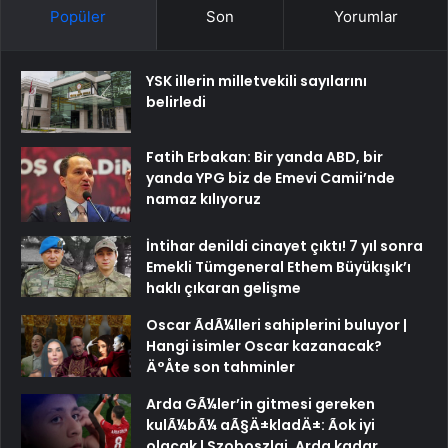
Popüler
Son
Yorumlar
YSK illerin milletvekili sayılarını
belirledi
Fatih Erbakan: Bir yanda ABD, bir
yanda YPG biz de Emevi Camii’nde
namaz kılıyoruz
İntihar denildi cinayet çıktı! 7 yıl sonra
Emekli Tümgeneral Ethem Büyükışık’ı
haklı çıkaran gelişme
Oscar ÃdÃ¼lleri sahiplerini buluyor |
Hangi isimler Oscar kazanacak?
Ä°Åte son tahminler
Arda GÃ¼ler’in gitmesi gereken
kulÃ¼bÃ¼ aÃ§Ä±kladÄ±: Ãok iyi
olacak | Szoboszlai, Arda kadar