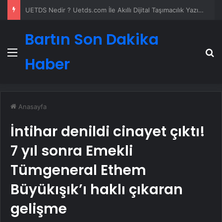
4 Omuz Çatı Modelleri ve Nasıl Yapılır
Bartın Son Dakika
Menü
A
Haber
Anasayfa
İntihar denildi cinayet çıktı!
7 yıl sonra Emekli
Tümgeneral Ethem
Büyükışık’ı haklı çıkaran
gelişme