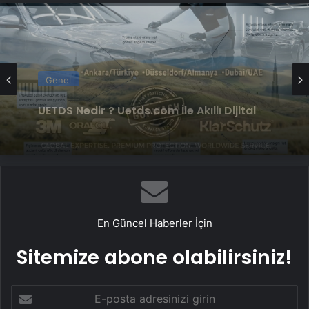
Genel
4 Omuz Çatı Modelleri ve Nasıl Yapılır
Genel
UETDS Nedir ? Uetds.com İle Akıllı Dijital
Taşımacılık Yazılımı
En Güncel Haberler İçin
Sitemize abone olabilirsiniz!
E-
posta