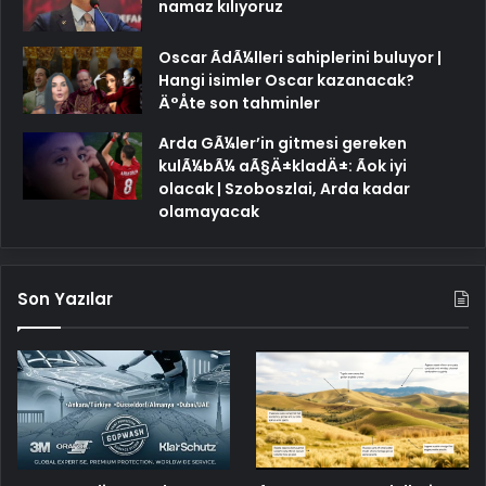
namaz kılıyoruz
Oscar ÃdÃ¼lleri sahiplerini buluyor |
Hangi isimler Oscar kazanacak?
Ä°Åte son tahminler
Arda GÃ¼ler’in gitmesi gereken
kulÃ¼bÃ¼ aÃ§Ä±kladÄ±: Ãok iyi
olacak | Szoboszlai, Arda kadar
olamayacak
Son Yazılar