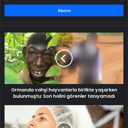
adresinizi
girin
Ormanda
vahşi
hayvanlarla
birlikte
yaşarken
bulunmuştu:
Son
halini
görenler
Ormanda vahşi hayvanlarla birlikte yaşarken
tanıyamadı
bulunmuştu: Son halini görenler tanıyamadı
18
yaş
altına
estetik