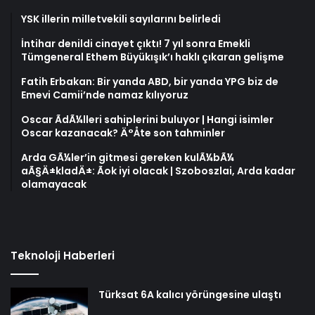
YSK illerin milletvekili sayılarını belirledi
İntihar denildi cinayet çıktı! 7 yıl sonra Emekli
Tümgeneral Ethem Büyükışık’ı haklı çıkaran gelişme
Fatih Erbakan: Bir yanda ABD, bir yanda YPG biz de
Emevi Camii’nde namaz kılıyoruz
Oscar ÃdÃ¼lleri sahiplerini buluyor | Hangi isimler
Oscar kazanacak? Ä°Åte son tahminler
Arda GÃ¼ler’in gitmesi gereken kulÃ¼bÃ¼
aÃ§Ä±kladÄ±: Ãok iyi olacak | Szoboszlai, Arda kadar
olamayacak
Teknoloji Haberleri
Türksat 6A kalıcı yörüngesine ulaştı