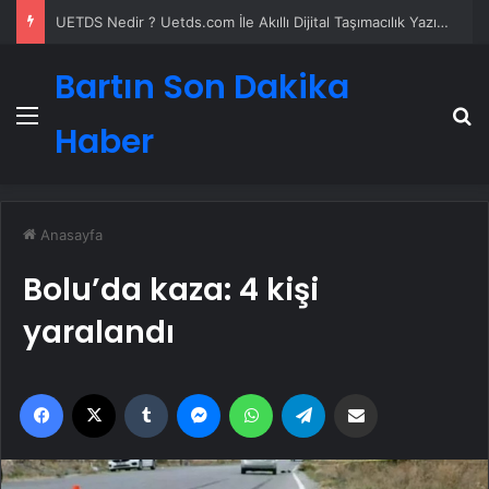
UETDS Nedir ? Uetds.com İle Akıllı Dijital Taşımacılık Yazılımı
Bartın Son Dakika
Menü
A
Haber
Anasayfa
Bolu’da kaza: 4 kişi
yaralandı
Facebook
X
Tumblr
Messenger
WhatsApp
Telegram
Email'den paylaş