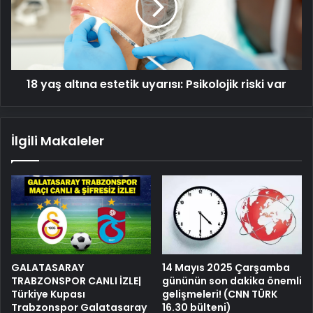
uyarısı:
Psikolojik
riski
var
18 yaş altına estetik uyarısı: Psikolojik riski var
İlgili Makaleler
GALATASARAY
14 Mayıs 2025 Çarşamba
TRABZONSPOR CANLI İZLE|
gününün son dakika önemli
Türkiye Kupası
gelişmeleri! (CNN TÜRK
Trabzonspor Galatasaray
16.30 bülteni)