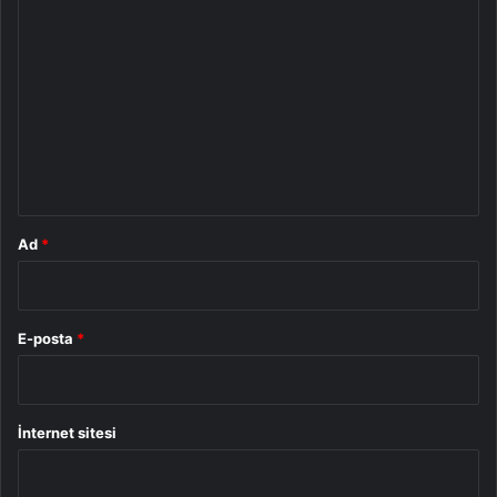
Y
o
r
u
m
*
Ad
*
E-posta
*
İnternet sitesi