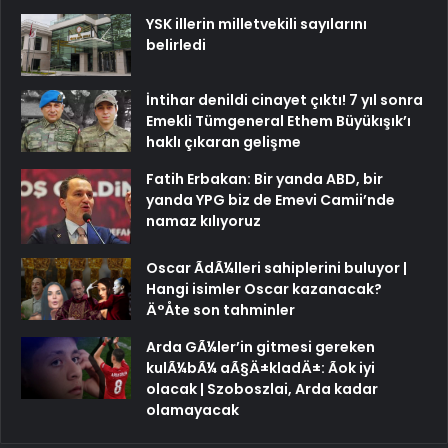
YSK illerin milletvekili sayılarını
belirledi
İntihar denildi cinayet çıktı! 7 yıl sonra
Emekli Tümgeneral Ethem Büyükışık’ı
haklı çıkaran gelişme
Fatih Erbakan: Bir yanda ABD, bir
yanda YPG biz de Emevi Camii’nde
namaz kılıyoruz
Oscar ÃdÃ¼lleri sahiplerini buluyor |
Hangi isimler Oscar kazanacak?
Ä°Åte son tahminler
Arda GÃ¼ler’in gitmesi gereken
kulÃ¼bÃ¼ aÃ§Ä±kladÄ±: Ãok iyi
olacak | Szoboszlai, Arda kadar
olamayacak