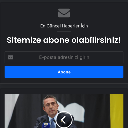
En Güncel Haberler İçin
Sitemize abone olabilirsiniz!
E-
posta
adresinizi
girin
Ali
Koç:
İmza
toplanıp
kongre
yapılırsa