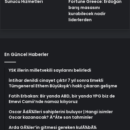
Fortune Greece: Erdoğan
Sunucu Hizmetleri
barış masasını
kurabilecek nadir
liderlerden
En Güncel Haberler
YSK illerin milletvekili sayılarını belirledi
İntihar denildi cinayet çıktı! 7 yıl sonra Emekli
Tümgeneral Ethem Büyükışık’ı haklı çıkaran gelişme
Fatih Erbakan: Bir yanda ABD, bir yanda YPG biz de
Emevi Camii’nde namaz kılıyoruz
Oscar ÃdÃ¼lleri sahiplerini buluyor | Hangi isimler
Oscar kazanacak? Ä°Åte son tahminler
Arda GÃ¼ler’in gitmesi gereken kulÃ¼bÃ¼