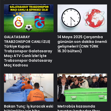
GALATASARAY
14 Mayıs 2025 Çarşamba
TRABZONSPOR CANLI İZLE|
gününün son dakika önemli
Türkiye Kupası
gelişmeleri! (CNN TÜRK
Trabzonspor Galatasaray
16.30 bülteni)
Maçı ATV Canlı İzle! İşte
Trabzonspor Galatasaray
Maç Kadrosu
Bakan Tunç: İş kuracak eski
Metrobüs kazasında
hükümlüler için hibe
hayatını kaybeden Ebru