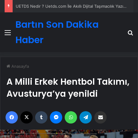
UETDS Nedir ? Uetds.com İle Akıllı Dijital Taşımacılık Yazılımı
Bartın Son Dakika
Menü
A
Haber
Anasayfa
A Milli Erkek Hentbol Takımı,
Avusturya’ya yenildi
Facebook
X
Tumblr
Messenger
WhatsApp
Telegram
Email'den paylaş