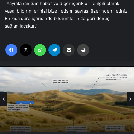
“Yayınlanan tüm haber ve diğer içerikler ile ilgili olarak
yasal bildirimlerinizi bize iletişim sayfası üzerinden iletiniz.
En kısa süre içerisinde bildirimlerinize geri dönüş
sağlanılacaktır.”
Facebook
X
WhatsApp
Telegram
Email'den paylaş
Yaz
Genel
4 Omuz Çatı Modelleri ve Nasıl Yapılır