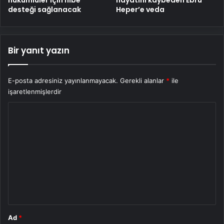
desteği sağlanacak
Heper’e veda
Bir yanıt yazın
E-posta adresiniz yayınlanmayacak.
Gerekli alanlar
*
ile
işaretlenmişlerdir
Y
o
r
u
m
*
Ad
*