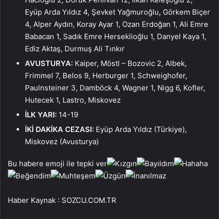
Eyüp Arda Yıldız 4, Şevket Yağmuroğlu, Görkem Biçer
4, Alper Aydın, Koray Ayar 1, Ozan Erdoğan 1, Ali Emre
Babacan 1, Sadık Emre Herseklioğlu 1, Danyel Kaya 1,
Ediz Aktaş, Durmuş Ali Tınkır
AVUSTURYA:
Kaiper, Möstl – Bozovic 2, Albek,
Frimmel 7, Belos 9, Herburger 1, Schweighofer,
Paulnsteiner 3, Damböck 4, Wagner 1, Nigg 6, Kofler,
Hutecek 1, Lastro, Miskovez
İLK YARI:
14-19
İKİ DAKİKA CEZASI:
Eyüp Arda Yıldız (Türkiye),
Miskovez (Avusturya)
Bu habere emoji ile tepki ver
Haber Kaynak : SOZCU.COM.TR