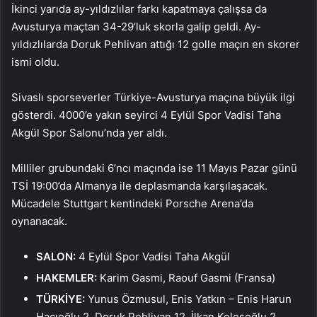
İkinci yarıda ay-yıldızlılar farkı kapatmaya çalışsa da
Avusturya maçtan 34-29’luk skorla galip geldi. Ay-
yıldızlılarda Doruk Pehlivan attığı 12 golle maçın en skorer
ismi oldu.
Sivaslı sporseverler Türkiye-Avusturya maçına büyük ilgi
gösterdi. 4000’e yakın seyirci 4 Eylül Spor Vadisi Taha
Akgül Spor Salonu’nda yer aldı.
Milliler grubundaki 6’ncı maçında ise 11 Mayıs Pazar günü
TSİ 19:00’da Almanya ile deplasmanda karşılaşacak.
Mücadele Stuttgart kentindeki Porsche Arena’da
oynanacak.
SALON:
4 Eylül Spor Vadisi Taha Akgül
HAKEMLER:
Karim Gasmi, Raouf Gasmi (Fransa)
TÜRKİYE:
Yunus Özmusul, Enis Yatkın – Enis Harun
Hacıoğlu 2, Doruk Pehlivan 12, İlkan Keleşoğlu 2,