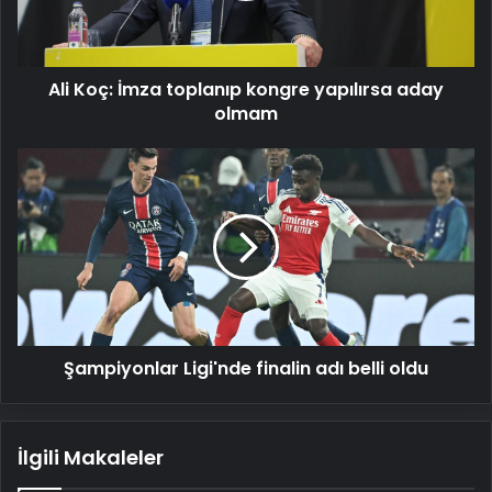
aday
olmam
Ali Koç: İmza toplanıp kongre yapılırsa aday
olmam
Şampiyonlar
Ligi'nde
finalin
adı
belli
oldu
Şampiyonlar Ligi'nde finalin adı belli oldu
İlgili Makaleler