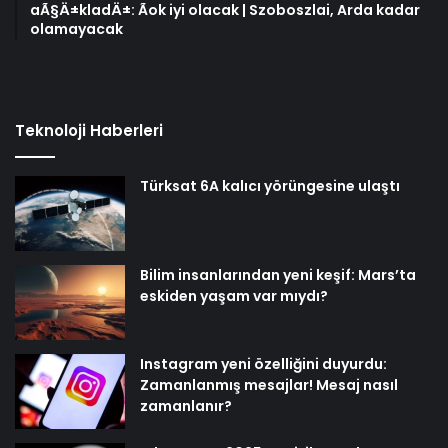
aÃ§Ä±kladÄ±: Ãok iyi olacak | Szoboszlai, Arda kadar
olamayacak
Teknoloji Haberleri
Türksat 6A kalıcı yörüngesine ulaştı
Bilim insanlarından yeni keşif: Mars’ta
eskiden yaşam var mıydı?
Instagram yeni özelliğini duyurdu:
Zamanlanmış mesajlar! Mesaj nasıl
zamanlanır?