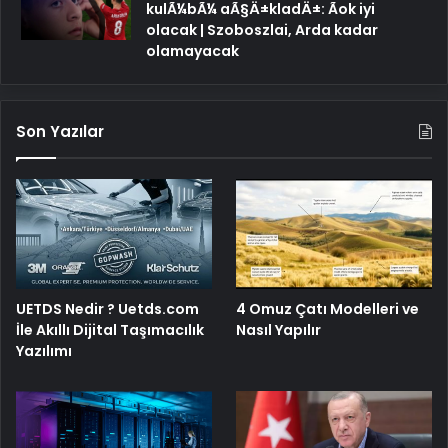
kulÃ¼bÃ¼ aÃ§Ä±kladÄ±: Ãok iyi
olacak | Szoboszlai, Arda kadar
olamayacak
Son Yazılar
UETDS Nedir ? Uetds.com
4 Omuz Çatı Modelleri ve
İle Akıllı Dijital Taşımacılık
Nasıl Yapılır
Yazılımı