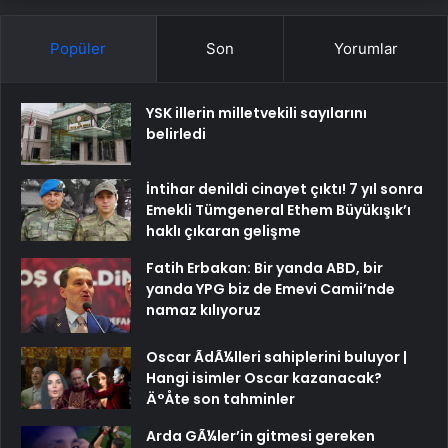
Popüler
Son
Yorumlar
YSK illerin milletvekili sayılarını
belirledi
İntihar denildi cinayet çıktı! 7 yıl sonra
Emekli Tümgeneral Ethem Büyükışık’ı
haklı çıkaran gelişme
Fatih Erbakan: Bir yanda ABD, bir
yanda YPG biz de Emevi Camii’nde
namaz kılıyoruz
Oscar ÃdÃ¼lleri sahiplerini buluyor |
Hangi isimler Oscar kazanacak?
Ä°Åte son tahminler
Arda GÃ¼ler’in gitmesi gereken