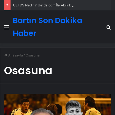
UETDS Nedir ? Uetds.com İle Akıllı Dijital Taşımacılık Yazılımı
Bartın Son Dakika
Menü
A
Haber
Anasayfa
/
Osasuna
Osasuna