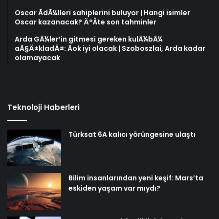
Oscar ÃdÃ¼lleri sahiplerini buluyor | Hangi isimler
Oscar kazanacak? Ä°Åte son tahminler
Arda GÃ¼ler’in gitmesi gereken kulÃ¼bÃ¼
aÃ§Ä±kladÄ±: Ãok iyi olacak | Szoboszlai, Arda kadar
olamayacak
Teknoloji Haberleri
Türksat 6A kalıcı yörüngesine ulaştı
Bilim insanlarından yeni keşif: Mars’ta
eskiden yaşam var mıydı?