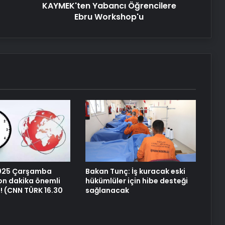
KAYMEK'ten Yabancı Öğrencilere
Ebru Workshop'u
UETDS Nedir ? Uetds.com İle Akıllı
Dijital Taşımacılık Yazılımı
4 Omuz Çatı Modelleri ve Nasıl
Yapılır
Datahost İle Güvenilir Sunucu
Hizmetleri
Yunanistan dergisi Fortune Greece:
Erdoğan barış masasını kurabilecek
2025 Çarşamba
Bakan Tunç: İş kuracak eski
nadir liderlerden
n dakika önemli
hükümlüler için hibe desteği
i! (CNN TÜRK 16.30
sağlanacak