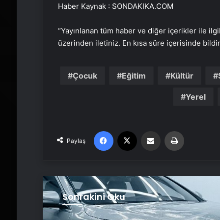
Haber Kaynak : SONDAKIKA.COM
“Yayınlanan tüm haber ve diğer içerikler ile ilgil
üzerinden iletiniz. En kısa süre içerisinde bildi
Çocuk
Eğitim
Kültür
Yerel
Facebook
X
Email'den paylaş
Yaz
Paylaş
Sonrakini Oku