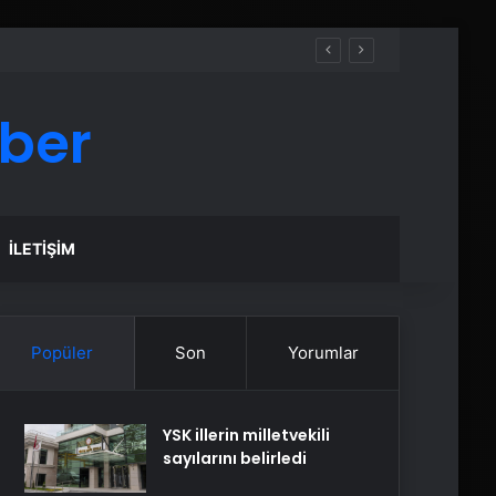
aber
İLETIŞIM
Popüler
Son
Yorumlar
YSK illerin milletvekili
sayılarını belirledi