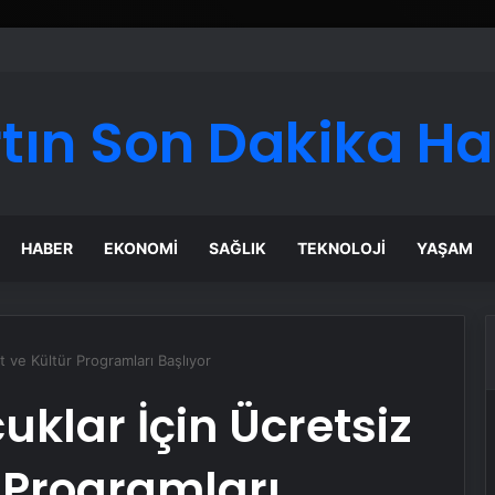
ı Dijital Taşımacılık Yazılımı
tın Son Dakika H
HABER
EKONOMI
SAĞLIK
TEKNOLOJI
YAŞAM
t ve Kültür Programları Başlıyor
uklar İçin Ücretsiz
 Programları