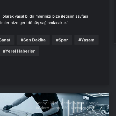
İntihar denildi cinayet çıktı! 7 yıl
sonra Emekli Tümgeneral Ethem
i olarak yasal bildirimlerinizi bize iletişim sayfası
Büyükışık’ı haklı çıkaran gelişme
rimlerinize geri dönüş sağlanılacaktır.”
Nevşehir’de çakarlı otomobil
sürücüsüne 276 bin TL ceza
Sanat
Son Dakika
Spor
Yaşam
Yerel Haberler
Bakan Kacır: Yeni nesil teşvik
modelinde son aşamaya gelindi
Kocaelispor, kalecisine veda etti!
Galatasaray’a dönüyor
Serjoy : Dijital Medya Ajansı, Google
Reklam Ajansı, SEO Ajansı ve Web
Tasarım Ajansı