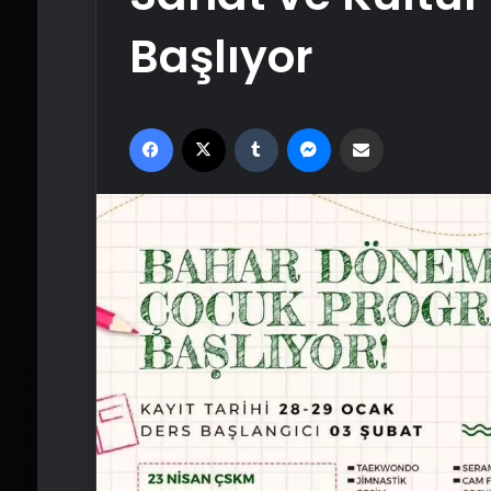
Başlıyor
Facebook
X
Tumblr
Messenger
Email'den paylaş