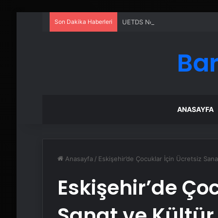
Son Dakika Haberleri
UETDS Nedir ? Uetds.com İle Akıll
Bar
ANASAYFA
Anasayfa
/
Eskişehir’de Çocuklar İçin Ücretsiz Sana
Eskişehir’de Çoc
Sanat ve Kültür