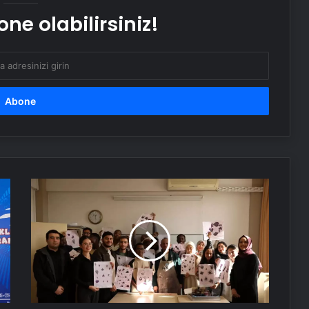
ne olabilirsiniz!
İntihar denildi cinayet çıktı! 7 yıl
sonra Emekli Tümgeneral Ethem
Büyükışık’ı haklı çıkaran gelişme
Nevşehir’de çakarlı otomobil
sürücüsüne 276 bin TL ceza
Bakan Kacır: Yeni nesil teşvik
modelinde son aşamaya gelindi
KAYMEK'ten
Yabancı
Öğrencilere
Kocaelispor, kalecisine veda etti!
Ebru
Galatasaray’a dönüyor
Workshop'u
Serjoy : Dijital Medya Ajansı, Google
Reklam Ajansı, SEO Ajansı ve Web
Tasarım Ajansı