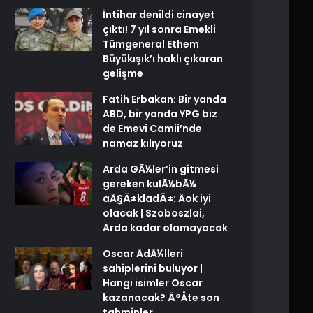
İntihar denildi cinayet
çıktı! 7 yıl sonra Emekli
Tümgeneral Ethem
Büyükışık’ı haklı çıkaran
gelişme
Fatih Erbakan: Bir yanda
ABD, bir yanda YPG biz
de Emevi Camii’nde
namaz kılıyoruz
Arda GÃ¼ler’in gitmesi
gereken kulÃ¼bÃ¼
aÃ§Ä±kladÄ±: Ãok iyi
olacak | Szoboszlai,
Arda kadar olamayacak
Oscar ÃdÃ¼lleri
sahiplerini buluyor |
Hangi isimler Oscar
kazanacak? Ä°Åte son
tahminler