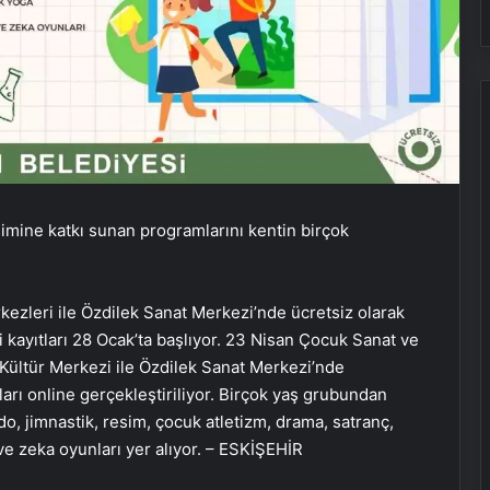
şimine katkı sunan programlarını kentin birçok
ezleri ile Özdilek Sanat Merkezi’nde ücretsiz olarak
ayıtları 28 Ocak’ta başlıyor. 23 Nisan Çocuk Sanat ve
Kültür Merkezi ile Özdilek Sanat Merkezi’nde
ları online gerçekleştiriliyor. Birçok yaş grubundan
, jimnastik, resim, çocuk atletizm, drama, satranç,
Direğe çarptığı için bağırsakları
yırtılmıştı! Taiwo Awoniyi yapay
 ve zeka oyunları yer alıyor. – ESKİŞEHİR
komaya alındı…