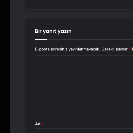
Bir yanıt yazın
E-posta adresiniz yayınlanmayacak.
Gerekli alanlar
*
i
Y
o
r
u
m
*
Ad
*