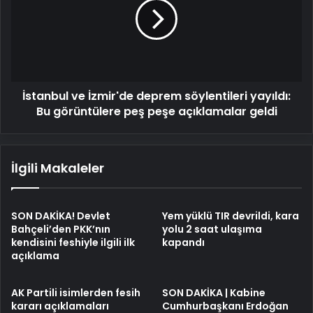
deprem
söylentileri
yayıldı:
Bu
görüntülere
peş
İstanbul ve İzmir'de deprem söylentileri yayıldı:
peşe
açıklamalar
Bu görüntülere peş peşe açıklamalar geldi
geldi
İlgili Makaleler
SON DAKİKA! Devlet
Yem yüklü TIR devrildi, kara
Bahçeli’den PKK’nın
yolu 2 saat ulaşıma
kendisini feshiyle ilgili ilk
kapandı
açıklama
AK Partili isimlerden fesih
SON DAKİKA | Kabine
kararı açıklamaları
Cumhurbaşkanı Erdoğan