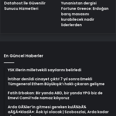
Yunanistan dergisi
Datahost İle Güvenilir
Fortune Greece: Erdoğan
Sunucu Hizmetleri
barış masasını
kurabilecek nadir
liderlerden
En Güncel Haberler
YSK illerin milletvekili sayılarını belirledi
İntihar denildi cinayet çıktı! 7 yıl sonra Emekli
Tümgeneral Ethem Büyükışık’ı haklı çıkaran gelişme
Fatih Erbakan: Bir yanda ABD, bir yanda YPG biz de
Emevi Camii’nde namaz kılıyoruz
Arda GÃ¼ler’in gitmesi gereken kulÃ¼bÃ¼
aÃ§Ä±kladÄ±: Ãok iyi olacak | Szoboszlai, Arda kadar