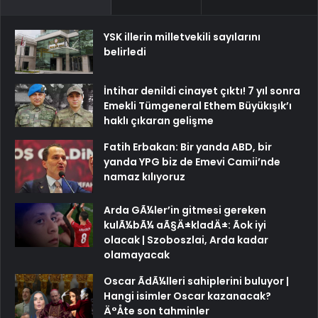
YSK illerin milletvekili sayılarını
belirledi
İntihar denildi cinayet çıktı! 7 yıl sonra
Emekli Tümgeneral Ethem Büyükışık’ı
haklı çıkaran gelişme
Fatih Erbakan: Bir yanda ABD, bir
yanda YPG biz de Emevi Camii’nde
namaz kılıyoruz
Arda GÃ¼ler’in gitmesi gereken
kulÃ¼bÃ¼ aÃ§Ä±kladÄ±: Ãok iyi
olacak | Szoboszlai, Arda kadar
olamayacak
Oscar ÃdÃ¼lleri sahiplerini buluyor |
Hangi isimler Oscar kazanacak?
Ä°Åte son tahminler