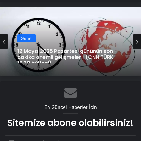
Genel
12 Mayıs 2025 Pazartesi gününün son
dakika önemli gelişmeleri! (CNN TÜRK
16.30 bülteni)
En Güncel Haberler İçin
Sitemize abone olabilirsiniz!
E-