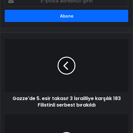
posta
adresinizi
girin
Gazze'de
5.
esir
takası!
3
İsrailliye
karşılık
183
Filistinli
Gazze'de 5. esir takası! 3 İsrailliye karşılık 183
serbest
bırakıldı
Filistinli serbest bırakıldı
İstanbul
ve
İzmir'de