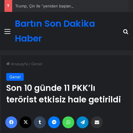
Trump, Çin ile “yeniden başlangıç” sağladıklarını belirtti
Bartın Son Dakika
Menü
A
Haber
Anasayfa
/
Genel
Genel
Son 10 günde 11 PKK’lı
terörist etkisiz hale getirildi
Facebook
X
Tumblr
Messenger
WhatsApp
Telegram
Email'den paylaş