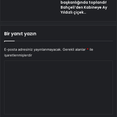
başkanlığında toplandı!
Bahçeli’den Kabineye Ay
Yıldızlı çiçek…
Bir yanıt yazın
E-posta adresiniz yayınlanmayacak.
Gerekli alanlar
*
ile
işaretlenmişlerdir
Y
o
r
u
m
*