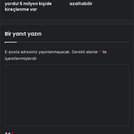
yordu! 6 milyon kişide
azaltabilir
kireçlenme var
Bir yanıt yazın
E-posta adresiniz yayınlanmayacak.
Gerekli alanlar
*
ile
işaretlenmişlerdir
Y
o
r
u
m
*
Ad
*