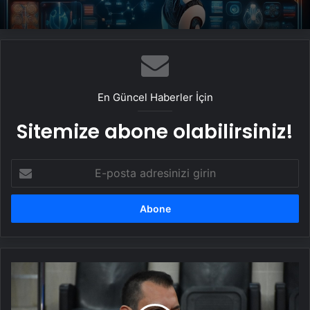
En Güncel Haberler İçin
Sitemize abone olabilirsiniz!
E-
posta
adresinizi
girin
Ertuğrul
Doğan'dan
hakem