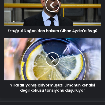
Cihan
Aydın'a
övgü
Ertuğrul Doğan'dan hakem Cihan Aydın'a övgü
Yıllardır
yanlış
biliyormuşuz!
Limonun
kendisi
değil
kokusu
tansiyonu
düşürüyor
Yıllardır yanlış biliyormuşuz! Limonun kendisi
değil kokusu tansiyonu düşürüyor