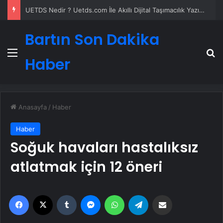
4 Omuz Çatı Modelleri ve Nasıl Yapılır
Bartın Son Dakika
Menü
A
Haber
Anasayfa
/
Haber
Haber
Soğuk havaları hastalıksız
atlatmak için 12 öneri
Facebook
X
Tumblr
Messenger
WhatsApp
Telegram
Email'den paylaş