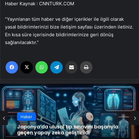
Haber Kaynak : CNNTURK.COM
“Yayınlanan tüm haber ve diğer içerikler ile ilgili olarak
yasal bildirimlerinizi bize iletişim sayfası üzerinden iletiniz.
En kısa süre içerisinde bildirimlerinize geri dönüş
sağlanılacaktır.”
Facebook
X
WhatsApp
Telegram
Email'den paylaş
Yaz
Haber
Japonya’da ulusal tıp sınavını başarıyla
geçen yapay zeka geliştirildi