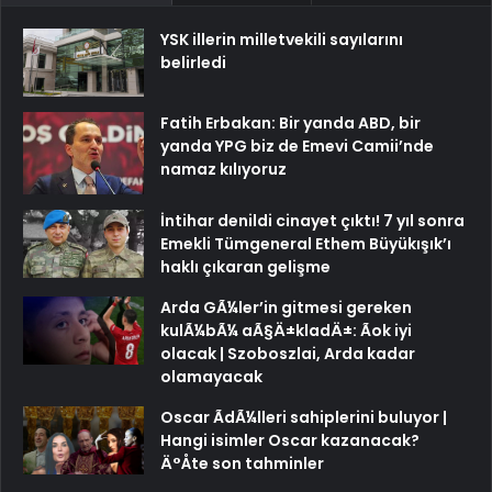
YSK illerin milletvekili sayılarını
belirledi
Fatih Erbakan: Bir yanda ABD, bir
yanda YPG biz de Emevi Camii’nde
namaz kılıyoruz
İntihar denildi cinayet çıktı! 7 yıl sonra
Emekli Tümgeneral Ethem Büyükışık’ı
haklı çıkaran gelişme
Arda GÃ¼ler’in gitmesi gereken
kulÃ¼bÃ¼ aÃ§Ä±kladÄ±: Ãok iyi
olacak | Szoboszlai, Arda kadar
olamayacak
Oscar ÃdÃ¼lleri sahiplerini buluyor |
Hangi isimler Oscar kazanacak?
Ä°Åte son tahminler