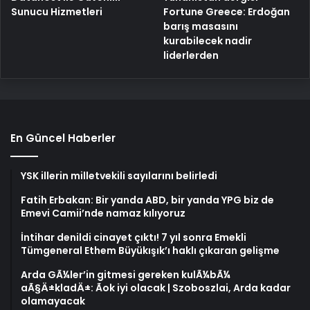
Fortune Greece: Erdoğan
Sunucu Hizmetleri
barış masasını
kurabilecek nadir
liderlerden
En Güncel Haberler
YSK illerin milletvekili sayılarını belirledi
Fatih Erbakan: Bir yanda ABD, bir yanda YPG biz de
Emevi Camii’nde namaz kılıyoruz
İntihar denildi cinayet çıktı! 7 yıl sonra Emekli
Tümgeneral Ethem Büyükışık’ı haklı çıkaran gelişme
Arda GÃ¼ler’in gitmesi gereken kulÃ¼bÃ¼
aÃ§Ä±kladÄ±: Ãok iyi olacak | Szoboszlai, Arda kadar
olamayacak