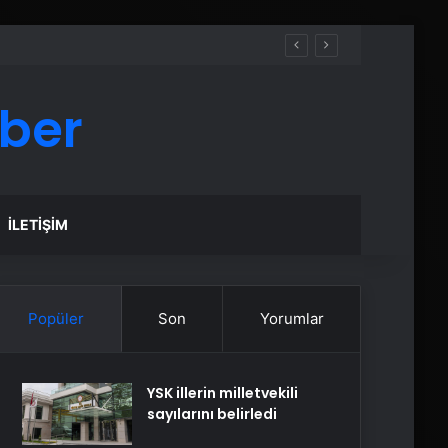
aber
İLETIŞIM
Popüler
Son
Yorumlar
YSK illerin milletvekili
sayılarını belirledi