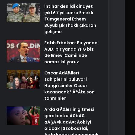
İntihar denildi cinayet
çıktı! 7 yıl sonra Emekli
Tümgeneral Ethem
Büyükışık’ı haklı çıkaran
gelişme
Fatih Erbakan: Bir yanda
ABD, bir yanda YPG biz
de Emevi Camii’nde
namaz kılıyoruz
Oscar ÃdÃ¼lleri
sahiplerini buluyor |
Hangi isimler Oscar
kazanacak? Ä°Åte son
tahminler
Arda GÃ¼ler’in gitmesi
gereken kulÃ¼bÃ¼
aÃ§Ä±kladÄ±: Ãok iyi
olacak | Szoboszlai,
Arda kadar olamayacak