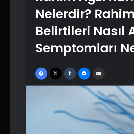
Nelerdir? Rahim
Belirtileri Nasıl 
Semptomları Ne
Facebook
X
Tumblr
Messenger
Email'den paylaş