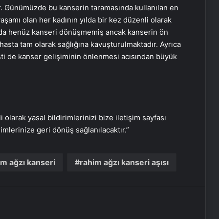
ür. Günümüzde bu kanserin taramasında kullanılan en
ziyareti programına ilk kez katıldı
 yaşamı olan her kadının yılda bir kez düzenli olarak
ında henüz kanseri dönüşmemiş ancak kanserin ön
İlk evcil kedilerin Çin’e İpek Yolu
 hasta tam olarak sağlığına kavuşturulmaktadır. Ayrıca
üzerinden gittiği ortaya çıktı
ti de kanser gelişiminin önlenmesi
acısından büyük
Dünyaca ünlü rock pop grubu
OneRepublic, Maximum Uniq
Açıkhava’da yaz sezonunu açacak
i olarak yasal bildirimlerinizi bize iletişim sayfası
rimlerinize geri dönüş sağlanılacaktır.”
Donatella Versace’nin modanın
çehresini değiştiren altı en iyi
tasarımı
m ağzı kanseri
rahim ağzı kanseri aşısı
Meme kanserine akıllı bomba! Yeni
yöntem tedavide çığır açacak…