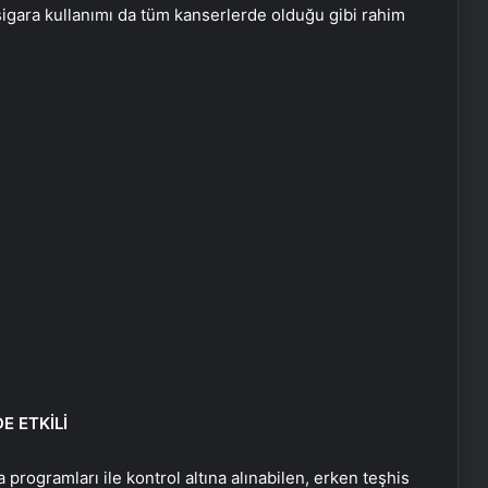
a sigara kullanımı da tüm kanserlerde olduğu gibi rahim
E ETKİLİ
rogramları ile kontrol altına alınabilen, erken teşhis
Video. Norveç Prensesi Ingrid, devlet