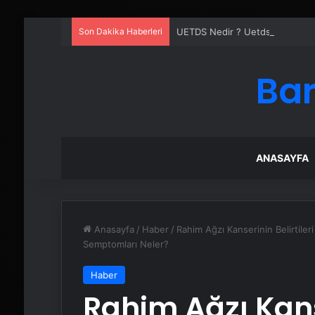
Son Dakika Haberleri
UETDS Nedir ? Uetds.com İle Akıll
Bar
ANASAYFA
Anasayfa
/
Haber
/
Rahim Ağzı Kanserinin Belirtileri
Semptomları Neler?
Haber
Rahim Ağzı Kanse