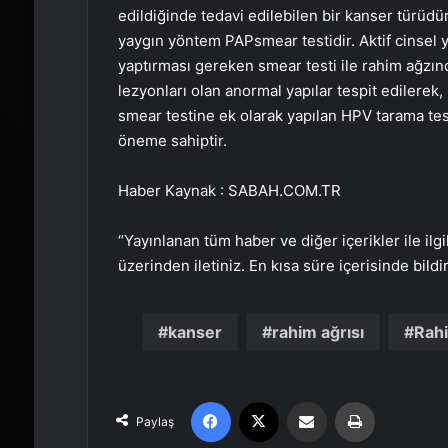
edildiğinde tedavi edilebilen bir kanser türüd
yaygın yöntem
PAP
smear
testidir. Aktif cinsel
yaptırması gereken
smear
testi ile rahim ağz
lezyonları olan anormal yapılar tespit edilerek,
smear
testine ek olarak yapılan
HPV
tarama tes
öneme sahiptir.
Haber Kaynak : SABAH.COM.TR
“Yayınlanan tüm haber ve diğer içerikler ile ilgil
üzerinden iletiniz. En kısa süre içerisinde bildi
kanser
rahim ağrısı
Rahi
Facebook
X
Email'den paylaş
Yaz
Paylaş