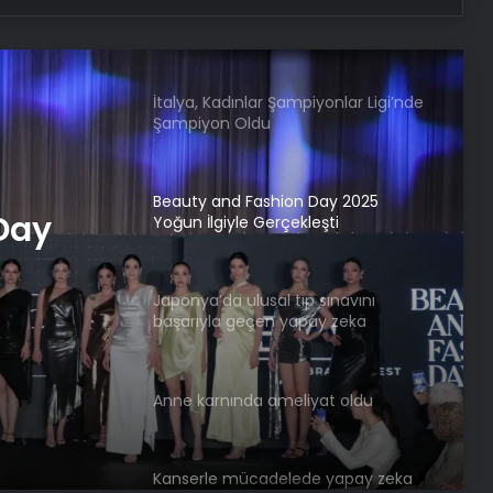
İtalya, Kadınlar Şampiyonlar Ligi’nde
Şampiyon Oldu
Beauty and Fashion Day 2025
Yoğun İlgiyle Gerçekleşti
Japonya’da ulusal tıp sınavını
başarıyla geçen yapay zeka
p
geliştirildi
eçen
Anne karnında ameliyat oldu
i
Day
Kanserle mücadelede yapay zeka
ile ışık hızında tedavi
Video. Norveç Prensesi Ingrid, devlet