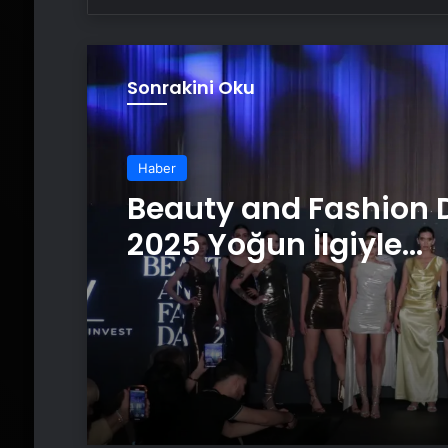
Sonrakini Oku
Haber
Haber
Japonya’da ulusal tı
sınavını başarıyla g
yapay zeka geliştirild
Beauty and Fashion 
2025 Yoğun İlgiyle
Gerçekleşti