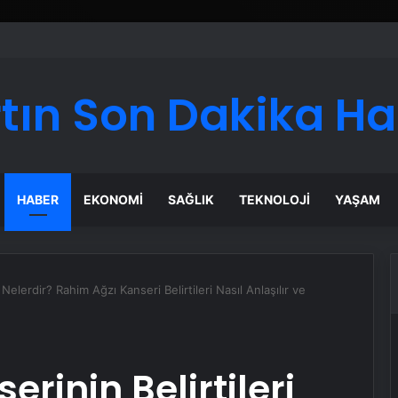
ı Dijital Taşımacılık Yazılımı
tın Son Dakika H
HABER
EKONOMI
SAĞLIK
TEKNOLOJI
YAŞAM
 Nelerdir? Rahim Ağzı Kanseri Belirtileri Nasıl Anlaşılır ve
rinin Belirtileri