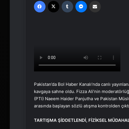
Facebook
X
Tumblr
Messenger
Email'den paylaş
Pakistan’da Bol Haber Kanalı’nda canlı yayınla
kavgaya sahne oldu. Fizza Ali’nin moderatörlü
(PTI) Naeem Haider Panjutha ve Pakistan Müslü
arasında başlayan sözlü atışma kontrolden çıktı
TARTIŞMA ŞİDDETLENDİ, FİZİKSEL MÜDAH