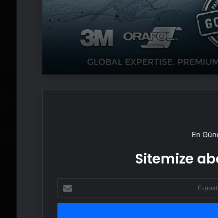
En Günc
Sitemize abo
E-
posta
adresinizi
girin