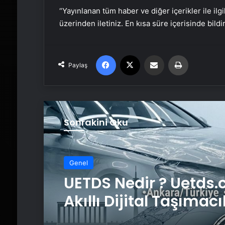
“Yayınlanan tüm haber ve diğer içerikler ile ilgil
üzerinden iletiniz. En kısa süre içerisinde bildi
Facebook
X
Email'den paylaş
Yaz
Paylaş
Sonrakini Oku
Genel
UETDS Nedir ? Uetds.
Akıllı Dijital Taşımacı
Yazılımı