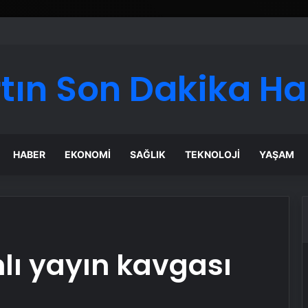
ı Dijital Taşımacılık Yazılımı
tın Son Dakika H
HABER
EKONOMI
SAĞLIK
TEKNOLOJI
YAŞAM
lı yayın kavgası