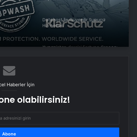
Datahost İle Güvenilir Sunucu
Hizmetleri
Yunanistan dergisi Fortune Greece:
Erdoğan barış masasını kurabilecek
nadir liderlerden
Direğe çarptığı için bağırsakları
yırtılmıştı! Taiwo Awoniyi yapay
el Haberler İçin
komaya alındı…
ne olabilirsiniz!
İntihar denildi cinayet çıktı! 7 yıl
sonra Emekli Tümgeneral Ethem
Büyükışık’ı haklı çıkaran gelişme
Nevşehir’de çakarlı otomobil
sürücüsüne 276 bin TL ceza