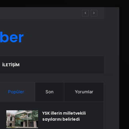
aber
İLETIŞIM
Popüler
Son
Yorumlar
YSK illerin milletvekili
sayılarını belirledi