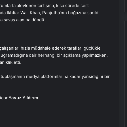
umlarla alevlenen tartışma, kısa sürede sert
da Ikhtiar Wali Khan, Panjutha’nın boğazına sarıldı.
ta savaş alanına döndü.
alışanları hızla müdahale ederek tarafları güçlükle
 uğramadığına dair herhangi bir açıklama yapılmazken,
nıklık etti.
Direğe çarptığı için bağırsakları
yırtılmıştı! Taiwo Awoniyi yapay
tuplaşmanın medya platformlarına kadar yansıdığını bir
komaya alındı…
İntihar denildi cinayet çıktı! 7 yıl
Yavuz Yıldırım
sonra Emekli Tümgeneral Ethem
Büyükışık’ı haklı çıkaran gelişme
Nevşehir’de çakarlı otomobil
sürücüsüne 276 bin TL ceza