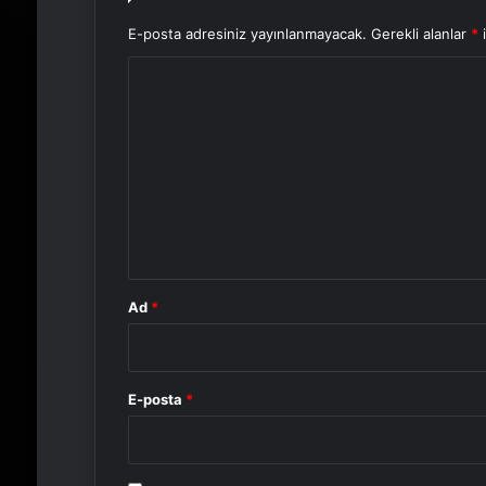
E-posta adresiniz yayınlanmayacak.
Gerekli alanlar
*
i
Y
o
r
u
m
*
Ad
*
E-posta
*