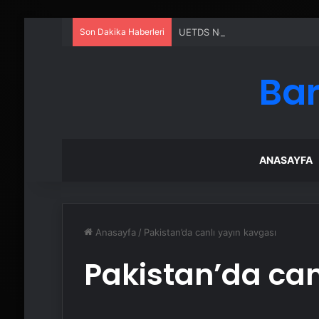
Son Dakika Haberleri
UETDS Nedir ? Uetds.com İle Akıll
Bar
ANASAYFA
Anasayfa
/
Pakistan’da canlı yayın kavgası
Pakistan’da can