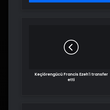
Keçiörengücü
Francis
Ezeh'i
transfer
etti
Keçiörengücü Francis Ezeh'i transfer
etti