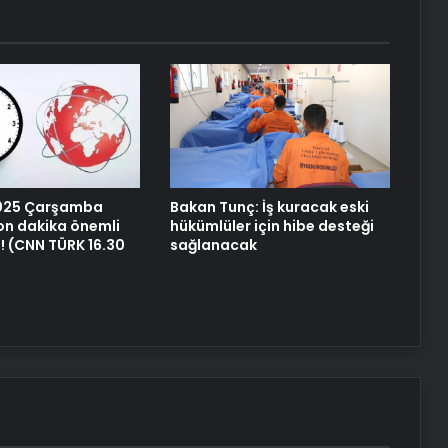
Yapılır
Datahost İle Güvenilir Sunucu
Hizmetleri
Yunanistan dergisi Fortune Greece:
Erdoğan barış masasını kurabilecek
nadir liderlerden
2025 Çarşamba
Bakan Tunç: İş kuracak eski
n dakika önemli
hükümlüler için hibe desteği
i! (CNN TÜRK 16.30
sağlanacak