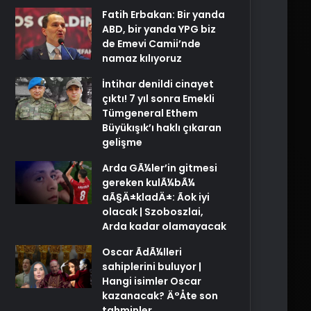
Fatih Erbakan: Bir yanda
ABD, bir yanda YPG biz
de Emevi Camii’nde
namaz kılıyoruz
İntihar denildi cinayet
çıktı! 7 yıl sonra Emekli
Tümgeneral Ethem
Büyükışık’ı haklı çıkaran
gelişme
Arda GÃ¼ler’in gitmesi
gereken kulÃ¼bÃ¼
aÃ§Ä±kladÄ±: Ãok iyi
olacak | Szoboszlai,
Arda kadar olamayacak
Oscar ÃdÃ¼lleri
sahiplerini buluyor |
Hangi isimler Oscar
kazanacak? Ä°Åte son
tahminler