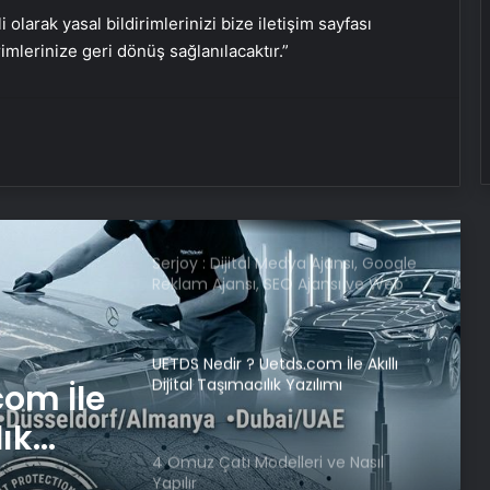
i olarak yasal bildirimlerinizi bize iletişim sayfası
rimlerinize geri dönüş sağlanılacaktır.”
Bakan Kacır: Yeni nesil teşvik
modelinde son aşamaya gelindi
Kocaelispor, kalecisine veda etti!
Galatasaray’a dönüyor
Serjoy : Dijital Medya Ajansı, Google
Reklam Ajansı, SEO Ajansı ve Web
Tasarım Ajansı
UETDS Nedir ? Uetds.com İle Akıllı
Dijital Taşımacılık Yazılımı
com İle
lık
4 Omuz Çatı Modelleri ve Nasıl
Yapılır