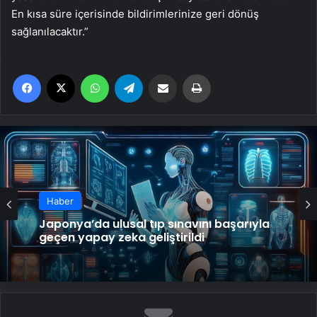
En kısa süre içerisinde bildirimlerinize geri dönüş
sağlanılacaktır.”
Facebook
X
WhatsApp
Telegram
Email'den paylaş
Yaz
Haber
Japonya’da ulusal tıp sınavını başarıyla
geçen yapay zeka geliştirildi