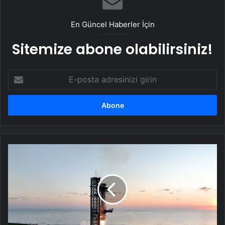
En Güncel Haberler İçin
Sitemize abone olabilirsiniz!
E-
posta
adresinizi
girin
SpaceX'in
Starship
roketinin
8'inci
deneme
uçuşu
iptal
oldu