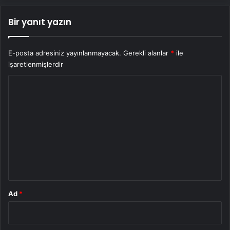
Bir yanıt yazın
E-posta adresiniz yayınlanmayacak.
Gerekli alanlar
*
ile
işaretlenmişlerdir
Y
o
r
u
m
*
Ad
*