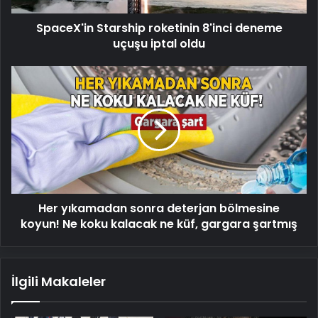
SpaceX'in Starship roketinin 8'inci deneme
uçuşu iptal oldu
Her
yıkamadan
sonra
deterjan
bölmesine
koyun!
Ne
koku
kalacak
Her yıkamadan sonra deterjan bölmesine
ne
küf,
koyun! Ne koku kalacak ne küf, gargara şartmış
gargara
şartmış
İlgili Makaleler