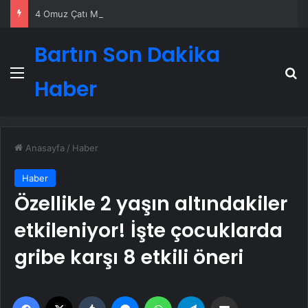
4 Omuz Çatı Modelleri ve Nasıl Yapılır
Bartın Son Dakika
Menü
A
Haber
Anasayfa
/
Haber
Haber
Özellikle 2 yaşın altındakiler
etkileniyor! İşte çocuklarda
gribe karşı 8 etkili öneri
Facebook
X
Tumblr
Messenger
WhatsApp
Telegram
Email'den paylaş