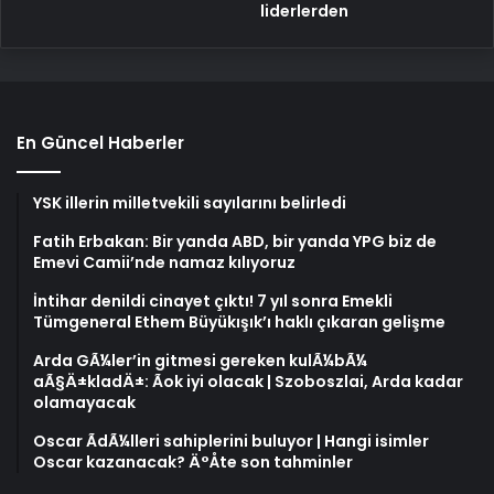
liderlerden
En Güncel Haberler
YSK illerin milletvekili sayılarını belirledi
Fatih Erbakan: Bir yanda ABD, bir yanda YPG biz de
Emevi Camii’nde namaz kılıyoruz
İntihar denildi cinayet çıktı! 7 yıl sonra Emekli
Tümgeneral Ethem Büyükışık’ı haklı çıkaran gelişme
Arda GÃ¼ler’in gitmesi gereken kulÃ¼bÃ¼
aÃ§Ä±kladÄ±: Ãok iyi olacak | Szoboszlai, Arda kadar
olamayacak
Oscar ÃdÃ¼lleri sahiplerini buluyor | Hangi isimler
Oscar kazanacak? Ä°Åte son tahminler