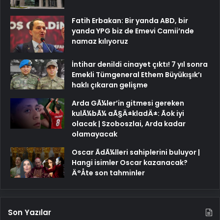
Fatih Erbakan: Bir yanda ABD, bir
yanda YPG biz de Emevi Camii’nde
namaz kılıyoruz
İntihar denildi cinayet çıktı! 7 yıl sonra
Emekli Tümgeneral Ethem Büyükışık’ı
haklı çıkaran gelişme
Arda GÃ¼ler’in gitmesi gereken
kulÃ¼bÃ¼ aÃ§Ä±kladÄ±: Ãok iyi
olacak | Szoboszlai, Arda kadar
olamayacak
Oscar ÃdÃ¼lleri sahiplerini buluyor |
Hangi isimler Oscar kazanacak?
Ä°Åte son tahminler
Son Yazılar