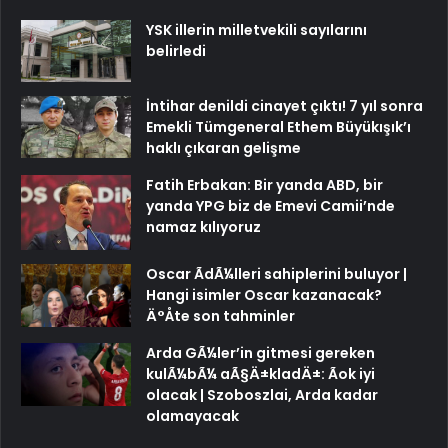
YSK illerin milletvekili sayılarını
belirledi
İntihar denildi cinayet çıktı! 7 yıl sonra
Emekli Tümgeneral Ethem Büyükışık’ı
haklı çıkaran gelişme
Fatih Erbakan: Bir yanda ABD, bir
yanda YPG biz de Emevi Camii’nde
namaz kılıyoruz
Oscar ÃdÃ¼lleri sahiplerini buluyor |
Hangi isimler Oscar kazanacak?
Ä°Åte son tahminler
Arda GÃ¼ler’in gitmesi gereken
kulÃ¼bÃ¼ aÃ§Ä±kladÄ±: Ãok iyi
olacak | Szoboszlai, Arda kadar
olamayacak