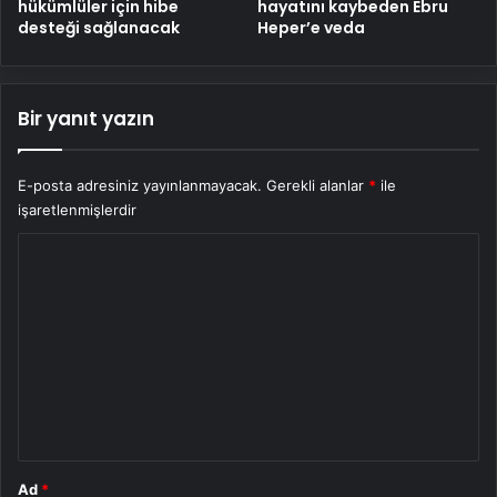
hükümlüler için hibe
hayatını kaybeden Ebru
desteği sağlanacak
Heper’e veda
Bir yanıt yazın
E-posta adresiniz yayınlanmayacak.
Gerekli alanlar
*
ile
işaretlenmişlerdir
Y
o
r
u
m
*
Ad
*