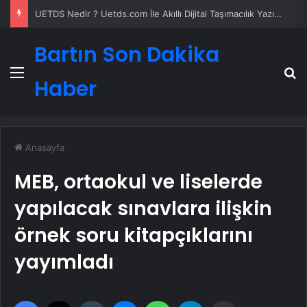
UETDS Nedir ? Uetds.com İle Akıllı Dijital Taşımacılık Yazılımı
Bartın Son Dakika
Menü
A
Haber
Anasayfa
MEB, ortaokul ve liselerde
yapılacak sınavlara ilişkin
örnek soru kitapçıklarını
yayımladı
Facebook
X
Tumblr
Messenger
WhatsApp
Telegram
Email'den paylaş