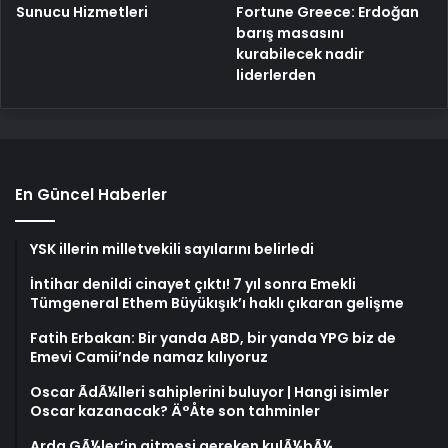
Fortune Greece: Erdoğan
Sunucu Hizmetleri
barış masasını
kurabilecek nadir
liderlerden
En Güncel Haberler
YSK illerin milletvekili sayılarını belirledi
İntihar denildi cinayet çıktı! 7 yıl sonra Emekli
Tümgeneral Ethem Büyükışık’ı haklı çıkaran gelişme
Fatih Erbakan: Bir yanda ABD, bir yanda YPG biz de
Emevi Camii’nde namaz kılıyoruz
Oscar ÃdÃ¼lleri sahiplerini buluyor | Hangi isimler
Oscar kazanacak? Ä°Åte son tahminler
Arda GÃ¼ler’in gitmesi gereken kulÃ¼bÃ¼