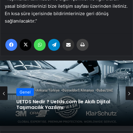
yasal bildirimlerinizi bize iletişim sayfası üzerinden iletiniz.
En kısa süre içerisinde bildirimlerinize geri dönüş
sağlanılacaktır.”
Facebook
X
WhatsApp
Telegram
Email'den paylaş
Yaz
Genel
UETDS Nedir ? Uetds.com İle Akıllı Dijital
Genel
Taşımacılık Yazılımı