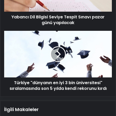
pazar
günü
yapılacak
Yabancı Dil Bilgisi Seviye Tespit Sınavı pazar
günü yapılacak
Türkiye
"dünyanın
en
iyi
3
bin
üniversitesi"
sıralamasında
son
Türkiye "dünyanın en iyi 3 bin üniversitesi"
5
yılda
sıralamasında son 5 yılda kendi rekorunu kırdı
kendi
rekorunu
kırdı
İlgili Makaleler