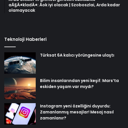
aÃ§Ä±kladÄ±: Ãok iyi olacak | Szoboszlai, Arda kadar
olamayacak
Teknoloji Haberleri
Türksat 6A kalıcı yörüngesine ulaştı
Bilim insanlarından yeni keşif: Mars’ta
eskiden yaşam var mıydı?
Instagram yeni özelliğini duyurdu:
Zamanlanmış mesajlar! Mesaj nasıl
zamanlanır?