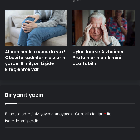
Alınan her kilo vücuda yük!
Uyku ilacı ve Alzheimer:
Obezite kadınların dizlerini
Proteinlerin birikimini
yordu! 6 milyon kişide
azaltabilir
kireçlenme var
Bir yanıt yazın
E-posta adresiniz yayınlanmayacak.
Gerekli alanlar
*
ile
işaretlenmişlerdir
Y