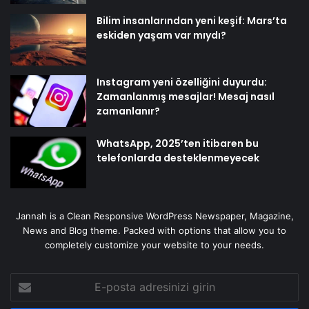
Bilim insanlarından yeni keşif: Mars’ta
eskiden yaşam var mıydı?
Instagram yeni özelliğini duyurdu:
Zamanlanmış mesajlar! Mesaj nasıl
zamanlanır?
WhatsApp, 2025’ten itibaren bu
telefonlarda desteklenmeyecek
Jannah is a Clean Responsive WordPress Newspaper, Magazine,
News and Blog theme. Packed with options that allow you to
completely customize your website to your needs.
E-
posta
adresinizi