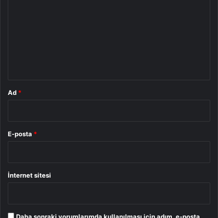
o
r
u
m
*
Ad
*
E-posta
*
İnternet sitesi
Daha sonraki yorumlarımda kullanılması için adım, e-posta