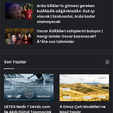
Arda GÃ¼ler’in gitmesi gereken
kulÃ¼bÃ¼ aÃ§Ä±kladÄ±: Ãok iyi
olacak | Szoboszlai, Arda kadar
olamayacak
Oscar ÃdÃ¼lleri sahiplerini buluyor |
Hangi isimler Oscar kazanacak?
Ä°Åte son tahminler
Son Yazılar
UETDS Nedir ? Uetds.com
4 Omuz Çatı Modelleri ve
İle Akıllı Dijital Taşımacılık
Nasıl Yapılır