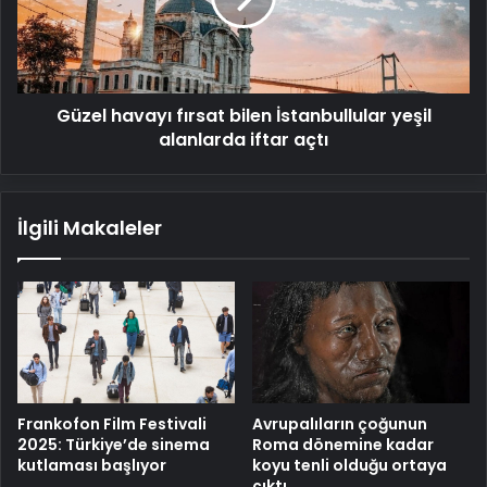
yeşil
alanlarda
iftar
açtı
Güzel havayı fırsat bilen İstanbullular yeşil
alanlarda iftar açtı
İlgili Makaleler
Frankofon Film Festivali
Avrupalıların çoğunun
2025: Türkiye’de sinema
Roma dönemine kadar
kutlaması başlıyor
koyu tenli olduğu ortaya
çıktı