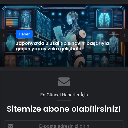
Haber
Japonya’da ulusal tıp sınavını başarıyla
geçen yapay zeka geliştirildi
En Güncel Haberler İçin
Sitemize abone olabilirsiniz!
E-