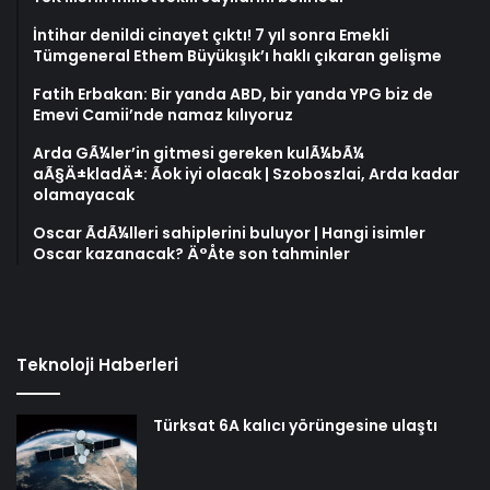
İntihar denildi cinayet çıktı! 7 yıl sonra Emekli
Tümgeneral Ethem Büyükışık’ı haklı çıkaran gelişme
Fatih Erbakan: Bir yanda ABD, bir yanda YPG biz de
Emevi Camii’nde namaz kılıyoruz
Arda GÃ¼ler’in gitmesi gereken kulÃ¼bÃ¼
aÃ§Ä±kladÄ±: Ãok iyi olacak | Szoboszlai, Arda kadar
olamayacak
Oscar ÃdÃ¼lleri sahiplerini buluyor | Hangi isimler
Oscar kazanacak? Ä°Åte son tahminler
Teknoloji Haberleri
Türksat 6A kalıcı yörüngesine ulaştı