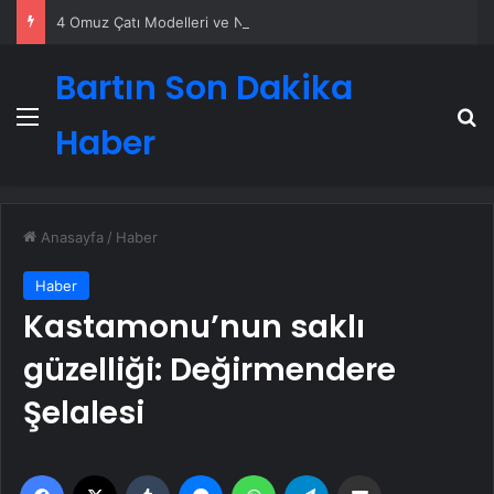
4 Omuz Çatı Modelleri ve Nasıl Yapılır
Bartın Son Dakika
Menü
A
Haber
Anasayfa
/
Haber
Haber
Kastamonu’nun saklı
güzelliği: Değirmendere
Şelalesi
Facebook
X
Tumblr
Messenger
WhatsApp
Telegram
Email'den paylaş