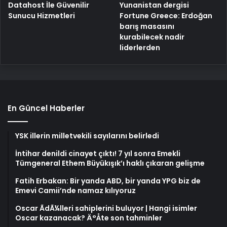
Yunanistan dergisi
Datahost İle Güvenilir
Fortune Greece: Erdoğan
Sunucu Hizmetleri
barış masasını
kurabilecek nadir
liderlerden
En Güncel Haberler
YSK illerin milletvekili sayılarını belirledi
İntihar denildi cinayet çıktı! 7 yıl sonra Emekli
Tümgeneral Ethem Büyükışık’ı haklı çıkaran gelişme
Fatih Erbakan: Bir yanda ABD, bir yanda YPG biz de
Emevi Camii’nde namaz kılıyoruz
Oscar ÃdÃ¼lleri sahiplerini buluyor | Hangi isimler
Oscar kazanacak? Ä°Åte son tahminler