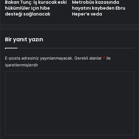
Bakan Tunç: İş kuracak eski
Metrobüs kazasında
hükümlüler için hibe
hayatını kaybeden Ebru
desteği sağlanacak
Heper’e veda
Bir yanıt yazın
E-posta adresiniz yayınlanmayacak.
Gerekli alanlar
*
ile
işaretlenmişlerdir
Y
o
r
u
m
*