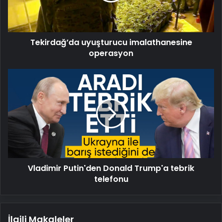
Tekirdağ’da uyuşturucu imalathanesine
operasyon
Vladimir
Putin'den
Donald
Trump'a
tebrik
telefonu
Vladimir Putin'den Donald Trump'a tebrik
telefonu
İlgili Makaleler