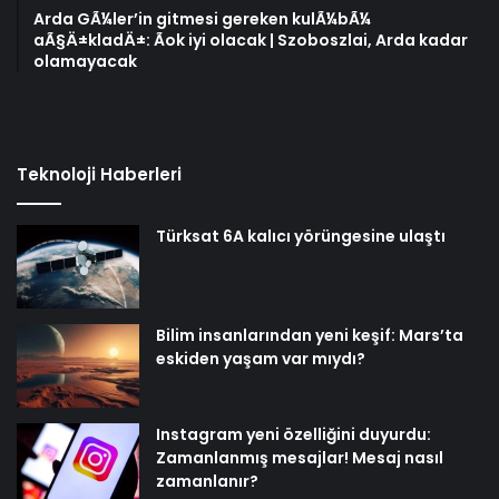
Arda GÃ¼ler’in gitmesi gereken kulÃ¼bÃ¼
aÃ§Ä±kladÄ±: Ãok iyi olacak | Szoboszlai, Arda kadar
olamayacak
Teknoloji Haberleri
Türksat 6A kalıcı yörüngesine ulaştı
Bilim insanlarından yeni keşif: Mars’ta
eskiden yaşam var mıydı?
Instagram yeni özelliğini duyurdu:
Zamanlanmış mesajlar! Mesaj nasıl
zamanlanır?