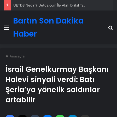
UETDS Nedir ? Uetds.com İle Akıllı Dijital Taşımacılık Yazılımı
Bartın Son Dakika
Menü
A
Haber
Anasayfa
İsrail Genelkurmay Başkanı
Halevi sinyali verdi: Batı
Şeria’ya yönelik saldırılar
artabilir
Facebook
X
Tumblr
Messenger
WhatsApp
Telegram
Email'den paylaş