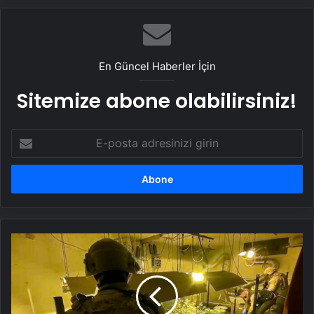
En Güncel Haberler İçin
Sitemize abone olabilirsiniz!
E-
posta
adresinizi
girin
Tekirdağ’da
uyuşturucu
imalathanesine
operasyon