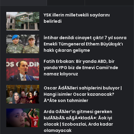
YSK illerin milletvekili sayılarını
belirledi
İntihar denildi cinayet çıktı! 7 yıl sonra
Emekli Tümgeneral Ethem Büyükışık’ı
haklı çıkaran gelişme
Fatih Erbakan: Bir yanda ABD, bir
yanda YPG biz de Emevi Camii’nde
namaz kılıyoruz
Oscar ÃdÃ¼lleri sahiplerini buluyor |
Hangi isimler Oscar kazanacak?
Ä°Åte son tahminler
Arda GÃ¼ler’in gitmesi gereken
kulÃ¼bÃ¼ aÃ§Ä±kladÄ±: Ãok iyi
olacak | Szoboszlai, Arda kadar
olamayacak