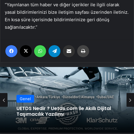
“Yayınlanan tüm haber ve diğer içerikler ile ilgili olarak
yasal bildirimlerinizi bize iletişim sayfası üzerinden iletiniz.
En kısa süre içerisinde bildirimlerinize geri dönüş
sağlanılacaktır.”
Facebook
X
WhatsApp
Telegram
Email'den paylaş
Yaz
Genel
UETDS Nedir ? Uetds.com İle Akıllı Dijital
Taşımacılık Yazılımı