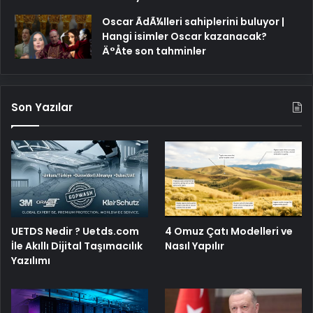
Oscar ÃdÃ¼lleri sahiplerini buluyor |
Hangi isimler Oscar kazanacak?
Ä°Åte son tahminler
Son Yazılar
4 Omuz Çatı Modelleri ve
UETDS Nedir ? Uetds.com
Nasıl Yapılır
İle Akıllı Dijital Taşımacılık
Yazılımı