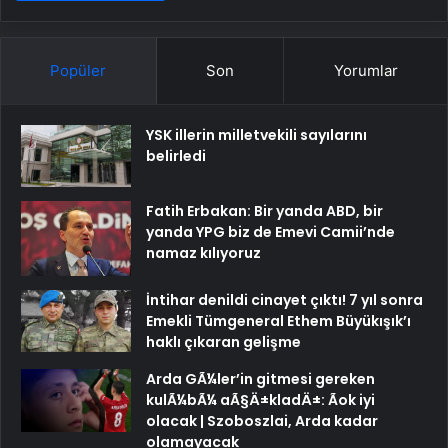
Popüler
Son
Yorumlar
YSK illerin milletvekili sayılarını
belirledi
Fatih Erbakan: Bir yanda ABD, bir
yanda YPG biz de Emevi Camii’nde
namaz kılıyoruz
İntihar denildi cinayet çıktı! 7 yıl sonra
Emekli Tümgeneral Ethem Büyükışık’ı
haklı çıkaran gelişme
Arda GÃ¼ler’in gitmesi gereken
kulÃ¼bÃ¼ aÃ§Ä±kladÄ±: Ãok iyi
olacak | Szoboszlai, Arda kadar
olamayacak