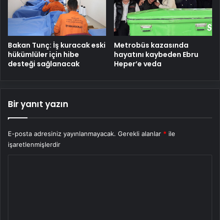
Bakan Tunç: İş kuracak eski
Metrobüs kazasında
hükümlüler için hibe
hayatını kaybeden Ebru
desteği sağlanacak
Heper’e veda
Bir yanıt yazın
E-posta adresiniz yayınlanmayacak.
Gerekli alanlar
*
ile
işaretlenmişlerdir
Y
o
r
u