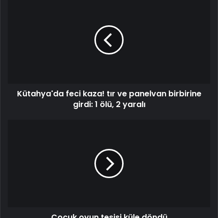
Kütahya'da
feci
kaza!
tır
ve
panelvan
birbirine
girdi:
1
Kütahya'da feci kaza! tır ve panelvan birbirine
ölü,
2
girdi: 1 ölü, 2 yaralı
yaralı
Çocuk
oyun
tesisi
küle
döndü
Çocuk oyun tesisi küle döndü