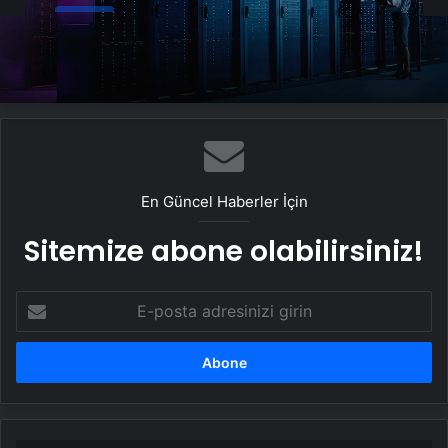
Datahost İle Güvenilir Sunucu Hizmetleri
En Güncel Haberler İçin
Sitemize abone olabilirsiniz!
E-
posta
adresinizi
girin