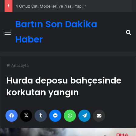
4 Omuz Çatı Modelleri ve Nasıl Yapılır
Bartın Son Dakika
Menü
A
Haber
Anasayfa
Hurda deposu bahçesinde
korkutan yangın
Facebook
X
Tumblr
Messenger
WhatsApp
Telegram
Email'den paylaş