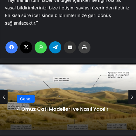
“Yayınlanan tüm haber ve diğer içerikler ile ilgili olarak
yasal bildirimlerinizi bize iletişim sayfası üzerinden iletiniz.
En kısa süre içerisinde bildirimlerinize geri dönüş
sağlanılacaktır.”
Facebook
X
WhatsApp
Telegram
Email'den paylaş
Yaz
Genel
4 Omuz Çatı Modelleri ve Nasıl Yapılır