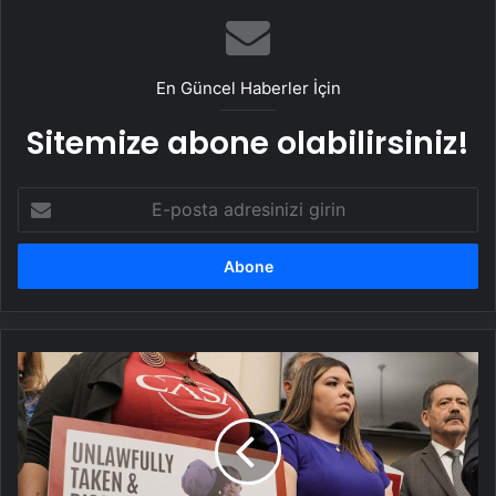
En Güncel Haberler İçin
Sitemize abone olabilirsiniz!
E-
posta
adresinizi
girin
Yüksek
Mahkeme:
“Yanlışlıkla”
El
Salvador’a
gönderilen