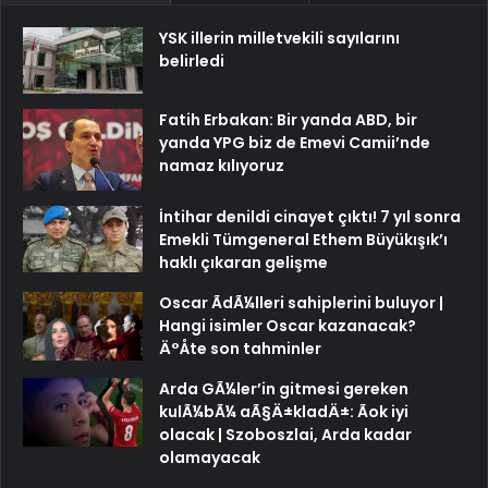
YSK illerin milletvekili sayılarını
belirledi
Fatih Erbakan: Bir yanda ABD, bir
yanda YPG biz de Emevi Camii’nde
namaz kılıyoruz
İntihar denildi cinayet çıktı! 7 yıl sonra
Emekli Tümgeneral Ethem Büyükışık’ı
haklı çıkaran gelişme
Oscar ÃdÃ¼lleri sahiplerini buluyor |
Hangi isimler Oscar kazanacak?
Ä°Åte son tahminler
Arda GÃ¼ler’in gitmesi gereken
kulÃ¼bÃ¼ aÃ§Ä±kladÄ±: Ãok iyi
olacak | Szoboszlai, Arda kadar
olamayacak