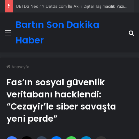
4 Omuz Çatı Modelleri ve Nasıl Yapılır
Bartın Son Dakika
Menü
A
Haber
Anasayfa
Fas’ın sosyal güvenlik
veritabanı hacklendi:
“Cezayir’le siber savaşta
yeni perde”
Facebook
X
Tumblr
Messenger
WhatsApp
Telegram
Email'den paylaş