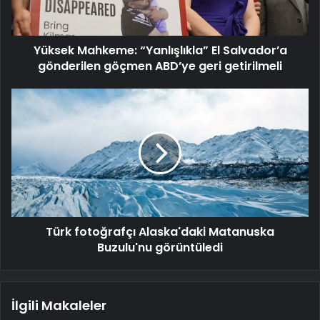
göçmen
ABD’ye
geri
Yüksek Mahkeme: “Yanlışlıkla” El Salvador’a
getirilmeli
gönderilen göçmen ABD’ye geri getirilmeli
Türk
fotoğrafçı
Alaska'daki
Matanuska
Buzulu'nu
görüntüledi
Türk fotoğrafçı Alaska'daki Matanuska
Buzulu'nu görüntüledi
İlgili Makaleler