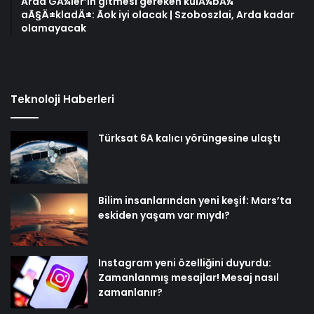
Arda GÃ¼ler’in gitmesi gereken kulÃ¼bÃ¼
aÃ§Ä±kladÄ±: Ãok iyi olacak | Szoboszlai, Arda kadar
olamayacak
Teknoloji Haberleri
Türksat 6A kalıcı yörüngesine ulaştı
Bilim insanlarından yeni keşif: Mars’ta
eskiden yaşam var mıydı?
Instagram yeni özelliğini duyurdu:
Zamanlanmış mesajlar! Mesaj nasıl
zamanlanır?