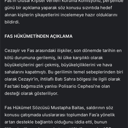
Fas’ın Ulusal Kişisel Verileri Koruma Komisyonu, perşembe
günü bir açıklama yaparak söz konusu sızıntıda hedef
alınan kişilerin şikayetlerini incelemeye hazır olduklarını
bildirdi.
FAS HÜKÜMETİNDEN AÇIKLAMA
Cezayir ve Fas arasındaki ilişkiler, son dönemde tarihin en
kötü durumuna gerilemiş, iki ülke karşılıklı olarak
büyükelçilerini geri çekmiş, büyükelçiliklerini ve hava
sahalarını kapatmıştı. Bu gerilimin temel sebeplerinden biri
olarak Cezayir’in, ihtilaflı Batı Sahra bölgesi ile ilgili olarak
Fas’taki bağımsızlık yanlısı Polisario Cephesi’ne olan
desteği olarak gösteriliyor.
Fas Hükümet Sözcüsü Mustapha Baitas, saldırının söz
konusu çatışmada uluslararası toplumdan Fas’a yönelik
artan destekle bağlantılı olduğunu iddia etti, bunun