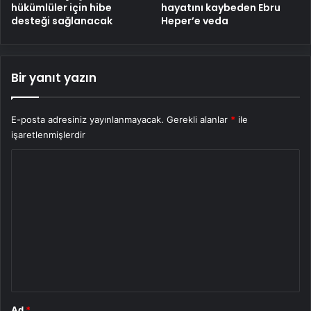
hükümlüler için hibe
hayatını kaybeden Ebru
desteği sağlanacak
Heper’e veda
Bir yanıt yazın
E-posta adresiniz yayınlanmayacak.
Gerekli alanlar
*
ile
işaretlenmişlerdir
Y
o
r
u
m
*
Ad
*