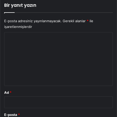
Bir yanıt yazın
E-posta adresiniz yayınlanmayacak.
Gerekli alanlar
*
ile
işaretlenmişlerdir
Y
o
r
u
m
*
Ad
*
E-posta
*