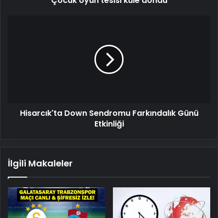
Çocuk oyun tesisi küle döndü
Hisarcık'ta
Down
Sendromu
Farkındalık
Günü
Etkinliği
Hisarcık'ta Down Sendromu Farkındalık Günü
Etkinliği
İlgili Makaleler