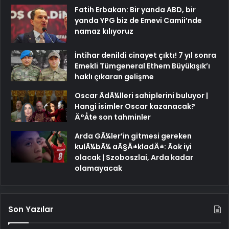
Fatih Erbakan: Bir yanda ABD, bir
yanda YPG biz de Emevi Camii’nde
namaz kılıyoruz
İntihar denildi cinayet çıktı! 7 yıl sonra
Emekli Tümgeneral Ethem Büyükışık’ı
haklı çıkaran gelişme
Oscar ÃdÃ¼lleri sahiplerini buluyor |
Hangi isimler Oscar kazanacak?
Ä°Åte son tahminler
Arda GÃ¼ler’in gitmesi gereken
kulÃ¼bÃ¼ aÃ§Ä±kladÄ±: Ãok iyi
olacak | Szoboszlai, Arda kadar
olamayacak
Son Yazılar