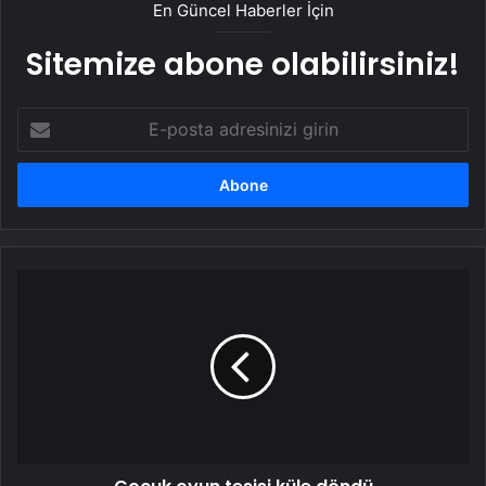
En Güncel Haberler İçin
Sitemize abone olabilirsiniz!
E-
posta
adresinizi
girin
Çocuk
oyun
tesisi
küle
döndü