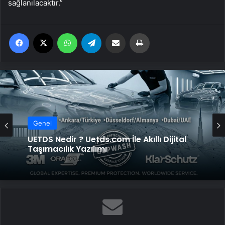
sağlanılacaktır.”
Facebook
X
WhatsApp
Telegram
Email'den paylaş
Yaz
Genel
Genel
4 Omuz Çatı Modelleri ve Nasıl Yapılır
UETDS Nedir ? Uetds.com İle Akıllı Dijital
Taşımacılık Yazılımı