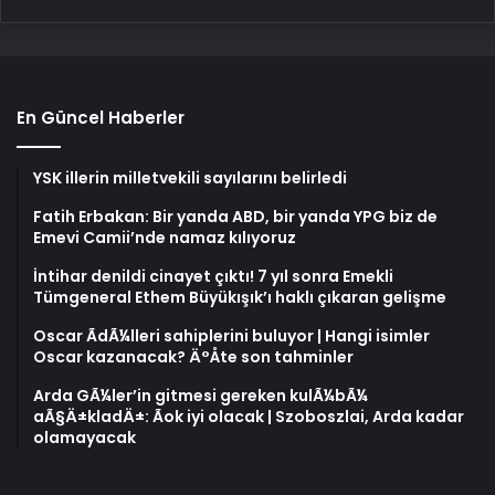
En Güncel Haberler
YSK illerin milletvekili sayılarını belirledi
Fatih Erbakan: Bir yanda ABD, bir yanda YPG biz de
Emevi Camii’nde namaz kılıyoruz
İntihar denildi cinayet çıktı! 7 yıl sonra Emekli
Tümgeneral Ethem Büyükışık’ı haklı çıkaran gelişme
Oscar ÃdÃ¼lleri sahiplerini buluyor | Hangi isimler
Oscar kazanacak? Ä°Åte son tahminler
Arda GÃ¼ler’in gitmesi gereken kulÃ¼bÃ¼
aÃ§Ä±kladÄ±: Ãok iyi olacak | Szoboszlai, Arda kadar
olamayacak