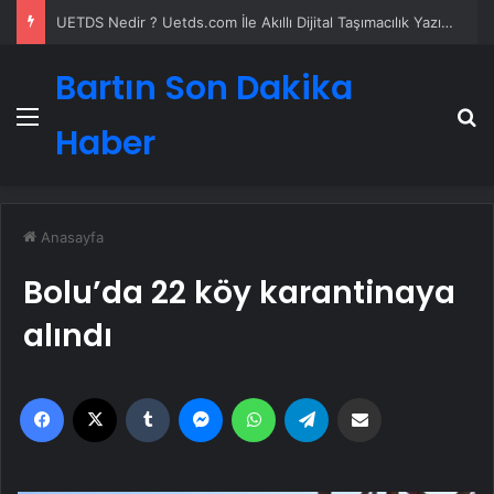
UETDS Nedir ? Uetds.com İle Akıllı Dijital Taşımacılık Yazılımı
Bartın Son Dakika
Menü
A
Haber
Anasayfa
Bolu’da 22 köy karantinaya
alındı
Facebook
X
Tumblr
Messenger
WhatsApp
Telegram
Email'den paylaş