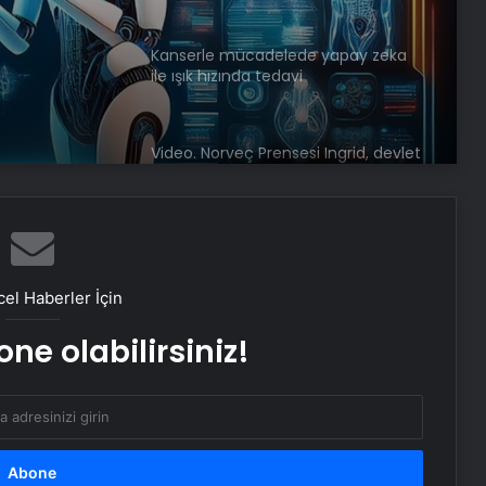
Kanserle mücadelede yapay zeka
ile ışık hızında tedavi
Video. Norveç Prensesi Ingrid, devlet
ziyareti programına ilk kez katıldı
İlk evcil kedilerin Çin’e İpek Yolu
üzerinden gittiği ortaya çıktı
el Haberler İçin
ne olabilirsiniz!
Dünyaca ünlü rock pop grubu
OneRepublic, Maximum Uniq
Açıkhava’da yaz sezonunu açacak
Donatella Versace’nin modanın
çehresini değiştiren altı en iyi