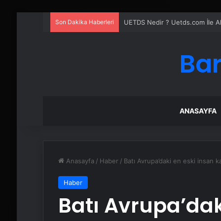
Son Dakika Haberleri
4 Omuz Çatı Modelleri ve Nasıl Y
Bar
ANASAYFA
Anasayfa
/
Haber
/
Batı Avrupa’daki en eski insan ka
Haber
Batı Avrupa’dak