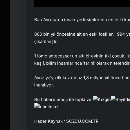
Batı Avrupa’da insan yerleşimlerinin en eski k
860 bin yıl öncesine ait en eski fosiller, 1994
çıkarılmıştı.
‘Homo antecessor’un altı bireyinin (iki çocuk, iki
keşif, bilim insanlarınca ‘tarihi’ olarak nitelendir
Avrasya’ya ilk kez en az 1,8 milyon yıl önce ho
inanılıyor.
Bu habere emoji ile tepki ver
Haber Kaynak : SOZCU.COM.TR