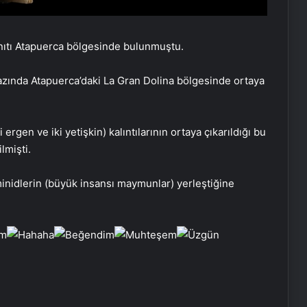
anıtı Atapuerca bölgesinde bulunmuştu.
 yazında Atapuerca’daki La Gran Dolina bölgesinde ortaya
Video. Norveç Prensesi Ingrid, devlet
ziyareti programına ilk kez katıldı
 ergen ve iki yetişkin) kalıntılarının ortaya çıkarıldığı bu
ilmişti.
İlk evcil kedilerin Çin’e İpek Yolu
üzerinden gittiği ortaya çıktı
minidlerin (büyük insansı maymunlar) yerleştiğine
Dünyaca ünlü rock pop grubu
OneRepublic, Maximum Uniq
Açıkhava’da yaz sezonunu açacak
Donatella Versace’nin modanın
çehresini değiştiren altı en iyi