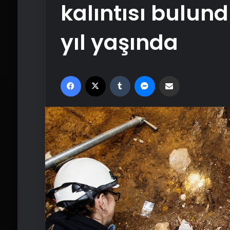
kalıntısı bulund
yıl yaşında
Facebook
X
Tumblr
Messenger
Email'den paylaş