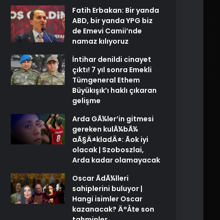
Fatih Erbakan: Bir yanda
ABD, bir yanda YPG biz
de Emevi Camii’nde
namaz kılıyoruz
İntihar denildi cinayet
çıktı! 7 yıl sonra Emekli
Tümgeneral Ethem
Büyükışık’ı haklı çıkaran
gelişme
Arda GÃ¼ler’in gitmesi
gereken kulÃ¼bÃ¼
aÃ§Ä±kladÄ±: Ãok iyi
olacak | Szoboszlai,
Arda kadar olamayacak
Oscar ÃdÃ¼lleri
sahiplerini buluyor |
Hangi isimler Oscar
kazanacak? Ä°Åte son
tahminler