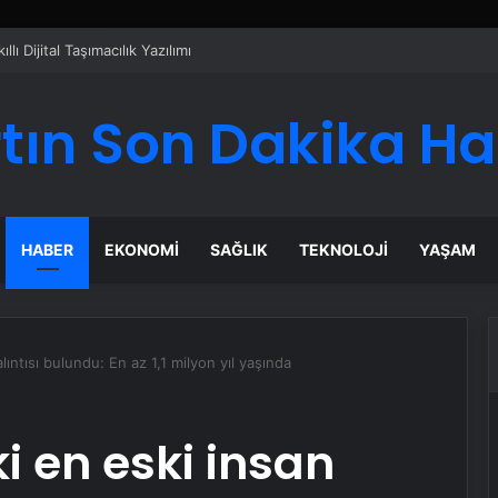
apılır
tın Son Dakika H
HABER
EKONOMI
SAĞLIK
TEKNOLOJI
YAŞAM
lıntısı bulundu: En az 1,1 milyon yıl yaşında
i en eski insan