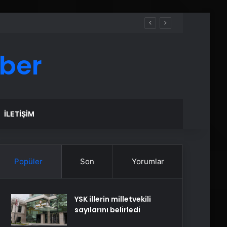
aber
İLETIŞIM
Popüler
Son
Yorumlar
YSK illerin milletvekili
sayılarını belirledi