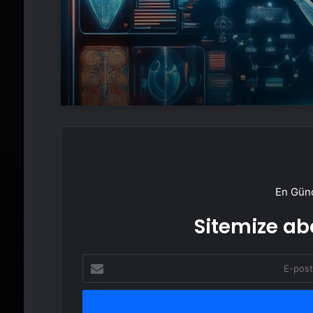
En Günc
Sitemize abo
E-
posta
adresinizi
girin