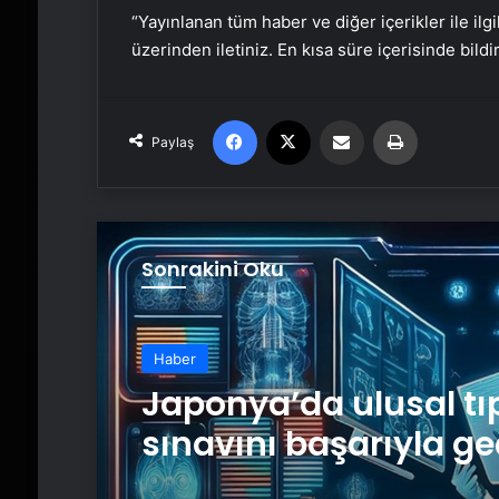
“Yayınlanan tüm haber ve diğer içerikler ile ilgil
üzerinden iletiniz. En kısa süre içerisinde bildi
Facebook
X
Email'den paylaş
Yaz
Paylaş
Sonrakini Oku
Haber
Japonya’da ulusal tı
sınavını başarıyla g
yapay zeka geliştirild