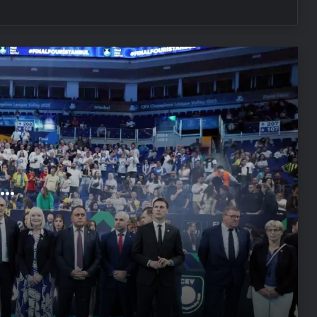
Japonya’da ulusal tıp sınavını
başarıyla geçen yapay zeka
geliştirildi
Anne karnında ameliyat oldu
Kanserle mücadelede yapay zeka
ile ışık hızında tedavi
Video. Norveç Prensesi Ingrid, devlet
ziyareti programına ilk kez katıldı
İlk evcil kedilerin Çin’e İpek Yolu
üzerinden gittiği ortaya çıktı