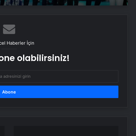
Dünyaca ünlü rock pop grubu
OneRepublic, Maximum Uniq
Açıkhava’da yaz sezonunu açacak
Donatella Versace’nin modanın
çehresini değiştiren altı en iyi
tasarımı
el Haberler İçin
ne olabilirsiniz!
Meme kanserine akıllı bomba! Yeni
yöntem tedavide çığır açacak…
2024'te
20,8