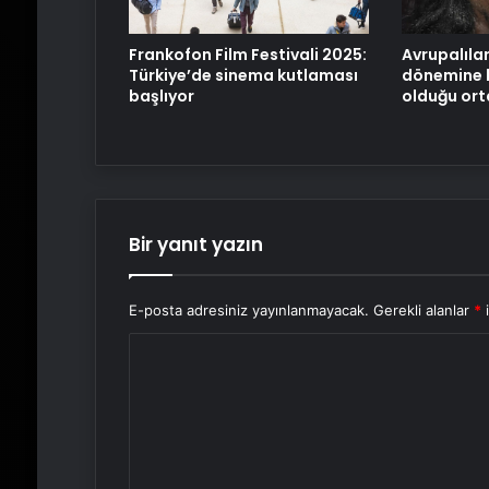
Frankofon Film Festivali 2025:
Avrupalıla
Türkiye’de sinema kutlaması
dönemine k
başlıyor
olduğu ort
Bir yanıt yazın
E-posta adresiniz yayınlanmayacak.
Gerekli alanlar
*
i
Y
o
r
u
m