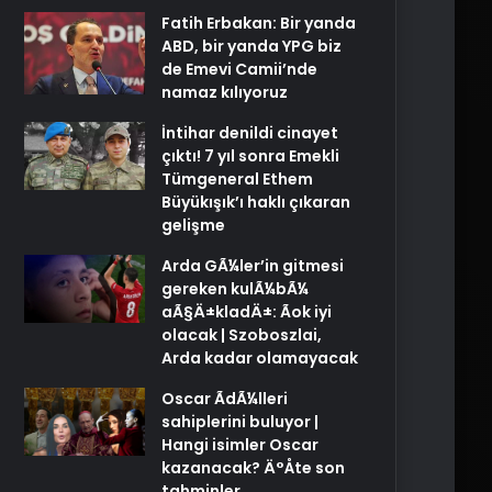
Fatih Erbakan: Bir yanda
ABD, bir yanda YPG biz
de Emevi Camii’nde
namaz kılıyoruz
İntihar denildi cinayet
çıktı! 7 yıl sonra Emekli
Tümgeneral Ethem
Büyükışık’ı haklı çıkaran
gelişme
Arda GÃ¼ler’in gitmesi
gereken kulÃ¼bÃ¼
aÃ§Ä±kladÄ±: Ãok iyi
olacak | Szoboszlai,
Arda kadar olamayacak
Oscar ÃdÃ¼lleri
sahiplerini buluyor |
Hangi isimler Oscar
kazanacak? Ä°Åte son
tahminler