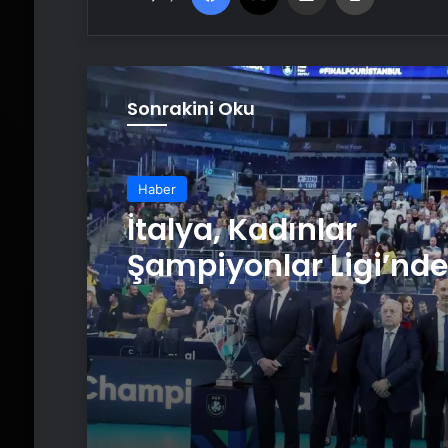
Sonrakini Oku
Haber
İtalya, Kadınlar
Şampiyonlar Ligi’nde
Şampiyon Oldu