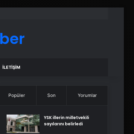
aber
İLETIŞIM
Popüler
Son
Yorumlar
YSK illerin milletvekili
sayılarını belirledi