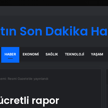
tın Son Dakika H
HABER
EKONOMI
SAĞLIK
TEKNOLOJI
YAŞAM
nemi: Resmi Gazete’de yayınlandı
cretli rapor