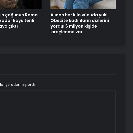
rın çoğunun Roma
Alınan her kilo vücuda yük!
adar koyu tenli
Obezite kadınların dizlerini
aya çıktı
yordu! 6 milyon kişide
kireçlenme var
le işaretlenmişlerdir