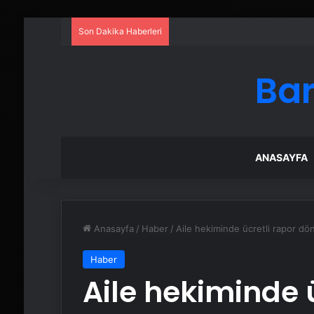
Son Dakika Haberleri
Bar
ANASAYFA
Anasayfa
/
Haber
/
Aile hekiminde ücretli rapor dö
Haber
Aile hekiminde ü