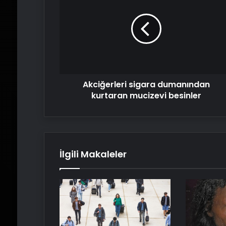
dumanından
kurtaran
mucizevi
besinler
Akciğerleri sigara dumanından
kurtaran mucizevi besinler
İlgili Makaleler