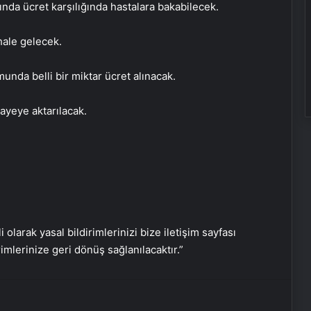
şında ücret karşılığında hastalara bakabilecek.
hale gelecek.
unda belli bir miktar ücret alınacak.
ayeye aktarılacak.
İtalya, Kadınlar Şampiyonlar Ligi’nde
Şampiyon Oldu
i olarak yasal bildirimlerinizi bize iletişim sayfası
rimlerinize geri dönüş sağlanılacaktır.”
Beauty and Fashion Day 2025
Yoğun İlgiyle Gerçekleşti