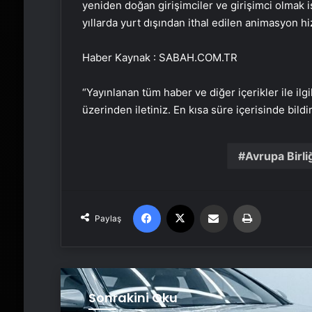
yeniden doğan girişimciler ve girişimci olmak 
yıllarda yurt dışından ithal edilen animasyon hiz
Haber Kaynak : SABAH.COM.TR
“Yayınlanan tüm haber ve diğer içerikler ile ilgil
üzerinden iletiniz. En kısa süre içerisinde bildi
Avrupa Birli
Facebook
X
Email'den paylaş
Yaz
Paylaş
Sonrakini Oku