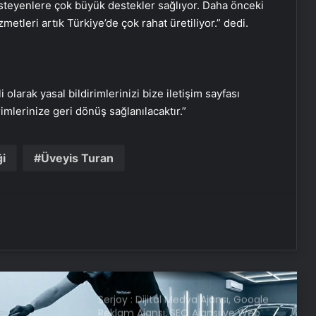
isteyenlere çok büyük destekler sağlıyor. Daha önceki
Büyükışık’ı haklı çıkaran gelişme
metleri artık Türkiye’de çok rahat üretiliyor.” dedi.
Nevşehir’de çakarlı otomobil
sürücüsüne 276 bin TL ceza
i olarak yasal bildirimlerinizi bize iletişim sayfası
Bakan Kacır: Yeni nesil teşvik
rimlerinize geri dönüş sağlanılacaktır.”
modelinde son aşamaya gelindi
ği
Üveyis Turan
Kocaelispor, kalecisine veda etti!
Galatasaray’a dönüyor
Serjoy : Dijital Medya Ajansı, Google
Reklam Ajansı, SEO Ajansı ve Web
Tasarım Ajansı
UETDS Nedir ? Uetds.com İle Akıllı
Dijital Taşımacılık Yazılımı