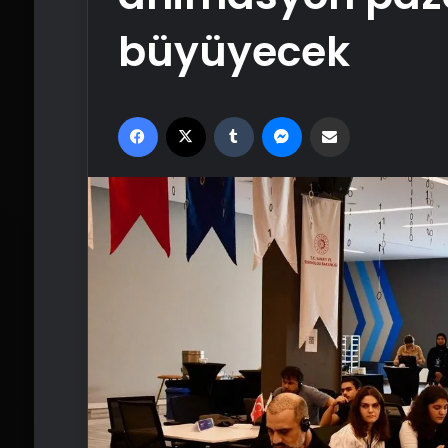
büyüyecek
Facebook
X
Tumblr
Messenger
Email'den paylaş