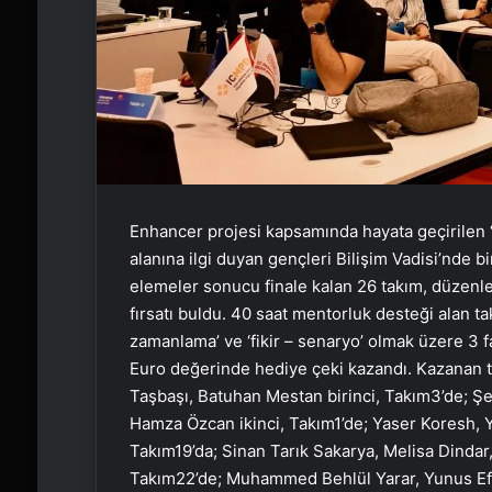
Enhancer projesi kapsamında hayata geçiril
alanına ilgi duyan gençleri Bilişim Vadisi’nde b
elemeler sonucu finale kalan 26 takım, düzenle
fırsatı buldu. 40 saat mentorluk desteği alan ta
zamanlama’ ve ‘fikir – senaryo’ olmak üzere 3 fa
Euro değerinde hediye çeki kazandı. Kazanan ta
Taşbaşı, Batuhan Mestan birinci, Takım3’de;
Hamza Özcan ikinci, Takım1’de; Yaser Koresh, 
Takım19’da; Sinan Tarık Sakarya, Melisa Dinda
Takım22’de; Muhammed Behlül Yarar, Yunus Efe 