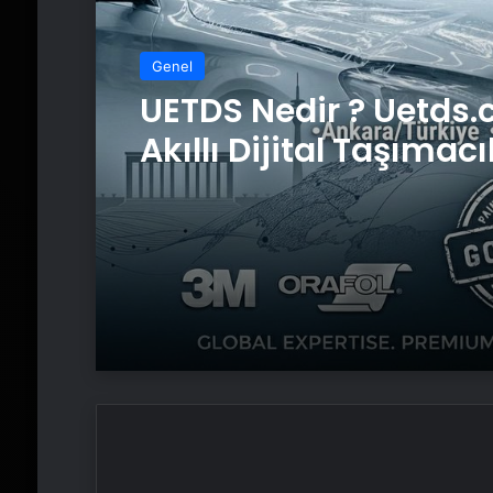
Genel
Genel
4 Omuz Çatı Modeller
Nasıl Yapılır
UETDS Nedir ? Uetds.
Akıllı Dijital Taşımacı
Yazılımı