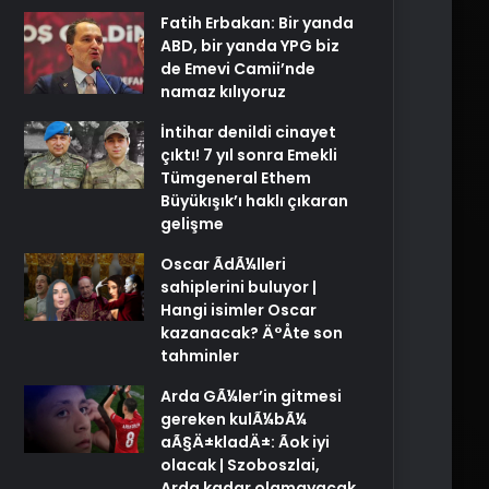
Fatih Erbakan: Bir yanda
ABD, bir yanda YPG biz
de Emevi Camii’nde
namaz kılıyoruz
İntihar denildi cinayet
çıktı! 7 yıl sonra Emekli
Tümgeneral Ethem
Büyükışık’ı haklı çıkaran
gelişme
Oscar ÃdÃ¼lleri
sahiplerini buluyor |
Hangi isimler Oscar
kazanacak? Ä°Åte son
tahminler
Arda GÃ¼ler’in gitmesi
gereken kulÃ¼bÃ¼
aÃ§Ä±kladÄ±: Ãok iyi
olacak | Szoboszlai,
Arda kadar olamayacak