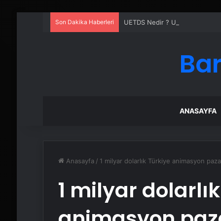
Son Dakika Haberleri
UETDS Nedir ? Uetds.com İle Akıll
Bar
ANASAYFA
Anasayfa
/
1 milyar dolarlık Türkiye animasyon paz
1 milyar dolarlı
animasyon pazar