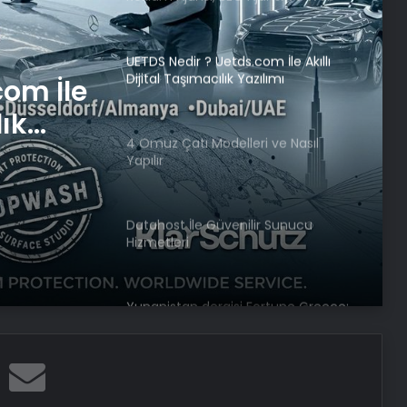
4 Omuz Çatı Modelleri ve Nasıl
Yapılır
i ve
Datahost İle Güvenilir Sunucu
Hizmetleri
com İle
lık
Yunanistan dergisi Fortune Greece:
Erdoğan barış masasını kurabilecek
nadir liderlerden
Direğe çarptığı için bağırsakları
yırtılmıştı! Taiwo Awoniyi yapay
komaya alındı…
İntihar denildi cinayet çıktı! 7 yıl
sonra Emekli Tümgeneral Ethem