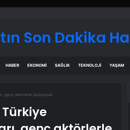
ı Dijital Taşımacılık Yazılımı
tın Son Dakika H
HABER
EKONOMI
SAĞLIK
TEKNOLOJI
YAŞAM
arı, genç aktörlerle büyüyecek
k Türkiye
ı, genç aktörlerle