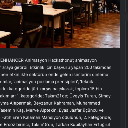
en ‘ENHANCER Animasyon Hackathonu’; animasyon
ir araya getirdi. Etkinlik için başvuru yapan 200 takımdan
nen etkinlikte sektörün önde gelen isimlerini dinleme
kımlar, ‘animasyon pozlama prensipleri’, ‘teknik
rklı kategoride jüri karşısına çıkarak, toplam 15 bin
kımlar: 1. kategoride; Takım21’de; Üveyis Turan, Simay
 Şeyma Altıparmak, Beyzanur Kahraman, Muhammed
Yasemin Kaş, Merve Alptekin, Eyas Jaafar üçüncü ve
r, Fatih Eren Kalaman Mansiyon ödülünün, 2. kategoride;
Ersöz birinci, Takım15’de; Tarkan Kubilayhan Ertuğrul