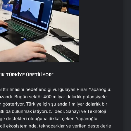
IK TÜRKİYE ÜRETİLİYOR”
 arttırılmasını hedeflendiği vurgulayan Pınar Yapanoğlu:
Direğe çarptığı için bağırsakları
andı. Bugün sektör 400 milyar dolarlık potansiyele
yırtılmıştı! Taiwo Awoniyi yapay
 gösteriyor. Türkiye için şu anda 1 milyar dolarlık bir
komaya alındı…
tkıda bulunmak istiyoruz.” dedi. Sanayi ve Teknoloji
-ge destekleri olduğuna dikkat çeken Yapanoğlu,
İntihar denildi cinayet çıktı! 7 yıl
oji ekosisteminde, teknoparklar ve verilen desteklerle
sonra Emekli Tümgeneral Ethem