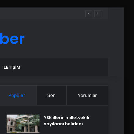
aber
İLETIŞIM
Popüler
Son
Yorumlar
YSK illerin milletvekili
sayılarını belirledi