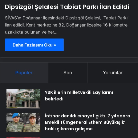
Dipsizgöl Şelalesi Tabiat Parkı İlan Edildi
SİVAS’ın Doğanşar ilçesindeki Dipsizgöl Şelalesi, ‘Tabiat Parkı’
ilan edildi. Kent merkezine 82, Doğanşar ilçesine 16 kilometre
uzaklıkta bulunan ve her…
Daha Fazlasını Oku »
Popüler
Son
Yorumlar
YSK illerin milletvekili sayılarını
belirledi
İntihar denildi cinayet çıktı! 7 yıl sonra
Emekli Tümgeneral Ethem Büyükışık’ı
haklı çıkaran gelişme