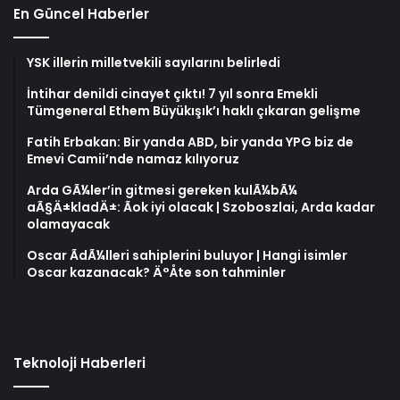
En Güncel Haberler
YSK illerin milletvekili sayılarını belirledi
İntihar denildi cinayet çıktı! 7 yıl sonra Emekli
Tümgeneral Ethem Büyükışık’ı haklı çıkaran gelişme
Fatih Erbakan: Bir yanda ABD, bir yanda YPG biz de
Emevi Camii’nde namaz kılıyoruz
Arda GÃ¼ler’in gitmesi gereken kulÃ¼bÃ¼
aÃ§Ä±kladÄ±: Ãok iyi olacak | Szoboszlai, Arda kadar
olamayacak
Oscar ÃdÃ¼lleri sahiplerini buluyor | Hangi isimler
Oscar kazanacak? Ä°Åte son tahminler
Teknoloji Haberleri