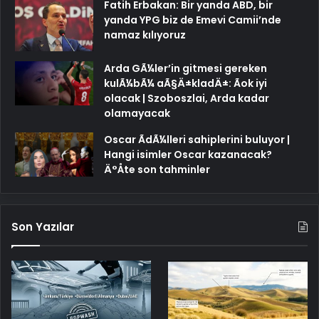
Fatih Erbakan: Bir yanda ABD, bir
yanda YPG biz de Emevi Camii’nde
namaz kılıyoruz
Arda GÃ¼ler’in gitmesi gereken
kulÃ¼bÃ¼ aÃ§Ä±kladÄ±: Ãok iyi
olacak | Szoboszlai, Arda kadar
olamayacak
Oscar ÃdÃ¼lleri sahiplerini buluyor |
Hangi isimler Oscar kazanacak?
Ä°Åte son tahminler
Son Yazılar