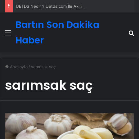
UETDS Nedir ? Uetds.com İle Akıllı Dijital Taşımacılık Yazılımı
Bartın Son Dakika
Menü
A
Haber
Anasayfa
/
sarımsak saç
sarımsak saç