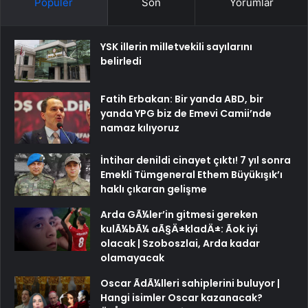
Popüler
Son
Yorumlar
YSK illerin milletvekili sayılarını
belirledi
Fatih Erbakan: Bir yanda ABD, bir
yanda YPG biz de Emevi Camii’nde
namaz kılıyoruz
İntihar denildi cinayet çıktı! 7 yıl sonra
Emekli Tümgeneral Ethem Büyükışık’ı
haklı çıkaran gelişme
Arda GÃ¼ler’in gitmesi gereken
kulÃ¼bÃ¼ aÃ§Ä±kladÄ±: Ãok iyi
olacak | Szoboszlai, Arda kadar
olamayacak
Oscar ÃdÃ¼lleri sahiplerini buluyor |
Hangi isimler Oscar kazanacak?