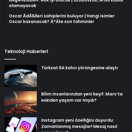
aÃ§Ä±kladÄ±: Ãok iyi olacak | Szoboszlai, Arda kadar
olamayacak
Oscar ÃdÃ¼lleri sahiplerini buluyor | Hangi isimler
Oscar kazanacak? Ä°Åte son tahminler
Teknoloji Haberleri
Türksat 6A kalıcı yörüngesine ulaştı
Bilim insanlarından yeni keşif: Mars’ta
eskiden yaşam var mıydı?
Instagram yeni özelliğini duyurdu:
Zamanlanmış mesajlar! Mesaj nasıl