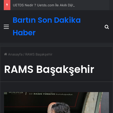
UETDS Nedir ? Uetds.com İle Akıllı Dijital Taşımacılık Yazılımı
Bartın Son Dakika
Menü
A
Haber
Anasayfa
/
RAMS Başakşehir
RAMS Başakşehir