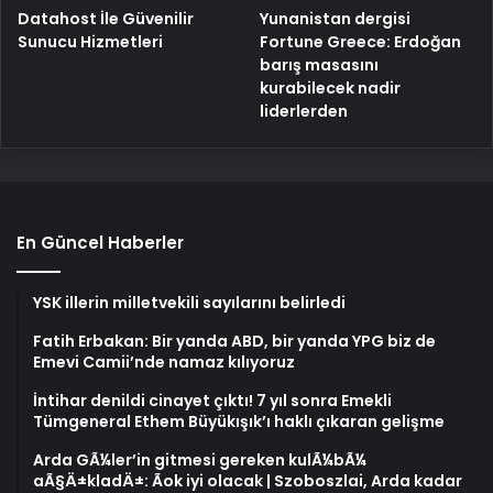
Yunanistan dergisi
Datahost İle Güvenilir
Fortune Greece: Erdoğan
Sunucu Hizmetleri
barış masasını
kurabilecek nadir
liderlerden
En Güncel Haberler
YSK illerin milletvekili sayılarını belirledi
Fatih Erbakan: Bir yanda ABD, bir yanda YPG biz de
Emevi Camii’nde namaz kılıyoruz
İntihar denildi cinayet çıktı! 7 yıl sonra Emekli
Tümgeneral Ethem Büyükışık’ı haklı çıkaran gelişme
Arda GÃ¼ler’in gitmesi gereken kulÃ¼bÃ¼
aÃ§Ä±kladÄ±: Ãok iyi olacak | Szoboszlai, Arda kadar