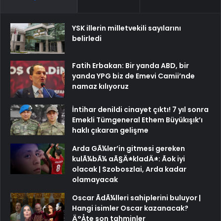
YSK illerin milletvekili sayılarını
belirledi
Fatih Erbakan: Bir yanda ABD, bir
yanda YPG biz de Emevi Camii’nde
namaz kılıyoruz
İntihar denildi cinayet çıktı! 7 yıl sonra
Emekli Tümgeneral Ethem Büyükışık’ı
haklı çıkaran gelişme
Arda GÃ¼ler’in gitmesi gereken
kulÃ¼bÃ¼ aÃ§Ä±kladÄ±: Ãok iyi
olacak | Szoboszlai, Arda kadar
olamayacak
Oscar ÃdÃ¼lleri sahiplerini buluyor |
Hangi isimler Oscar kazanacak?
Ä°Åte son tahminler