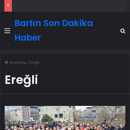
Bartın Son Dakika
Menü
A
Haber
Anasayfa
/
Ereğli
Ereğli