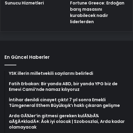
Fortune Greece: Erdoğan
Sunucu Hizmetleri
barış masasını
kurabilecek nadir
liderlerden
En Güncel Haberler
YSK illerin milletvekili sayılarını belirledi
Fatih Erbakan: Bir yanda ABD, bir yanda YPG biz de
Emevi Camii’nde namaz kılıyoruz
İntihar denildi cinayet çıktı! 7 yıl sonra Emekli
Tümgeneral Ethem Büyükışık’ı haklı çıkaran gelişme
Arda GÃ¼ler’in gitmesi gereken kulÃ¼bÃ¼
aÃ§Ä±kladÄ±: Ãok iyi olacak | Szoboszlai, Arda kadar
olamayacak