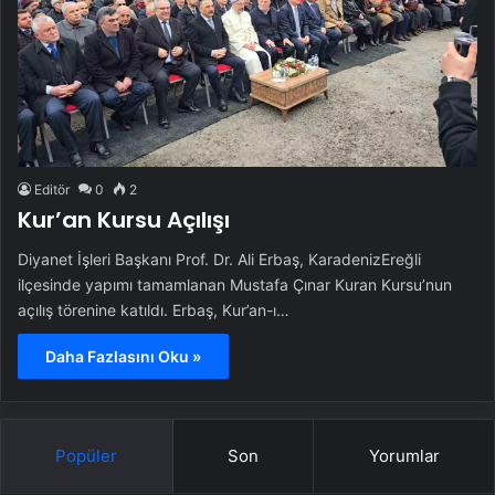
Editör
0
2
Kur’an Kursu Açılışı
Diyanet İşleri Başkanı Prof. Dr. Ali Erbaş, KaradenizEreğli
ilçesinde yapımı tamamlanan Mustafa Çınar Kuran Kursu’nun
açılış törenine katıldı. Erbaş, Kur’an-ı…
Daha Fazlasını Oku »
Popüler
Son
Yorumlar