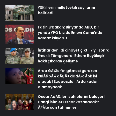
YSK illerin milletvekili sayılarını
belirledi
Fatih Erbakan: Bir yanda ABD, bir
yanda YPG biz de Emevi Camii’nde
namaz kılıyoruz
İntihar denildi cinayet çıktı! 7 yıl sonra
Emekli Tümgeneral Ethem Büyükışık’ı
haklı çıkaran gelişme
Arda GÃ¼ler’in gitmesi gereken
kulÃ¼bÃ¼ aÃ§Ä±kladÄ±: Ãok iyi
olacak | Szoboszlai, Arda kadar
olamayacak
Oscar ÃdÃ¼lleri sahiplerini buluyor |
Hangi isimler Oscar kazanacak?
Ä°Åte son tahminler