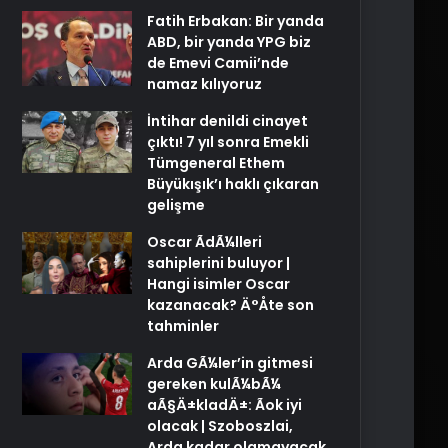
Fatih Erbakan: Bir yanda
ABD, bir yanda YPG biz
de Emevi Camii’nde
namaz kılıyoruz
İntihar denildi cinayet
çıktı! 7 yıl sonra Emekli
Tümgeneral Ethem
Büyükışık’ı haklı çıkaran
gelişme
Oscar ÃdÃ¼lleri
sahiplerini buluyor |
Hangi isimler Oscar
kazanacak? Ä°Åte son
tahminler
Arda GÃ¼ler’in gitmesi
gereken kulÃ¼bÃ¼
aÃ§Ä±kladÄ±: Ãok iyi
olacak | Szoboszlai,
Arda kadar olamayacak