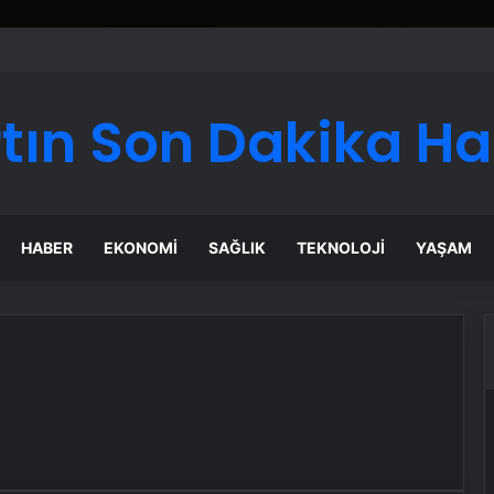
ı Dijital Taşımacılık Yazılımı
tın Son Dakika H
HABER
EKONOMI
SAĞLIK
TEKNOLOJI
YAŞAM