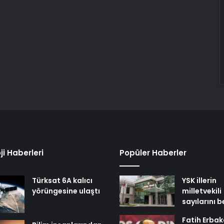
ji Haberleri
Popüler Haberler
Türksat 6A kalıcı
YSK illerin
yörüngesine ulaştı
milletvekili
sayılarını b
Fatih Erbak