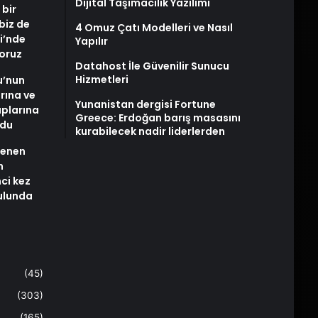
Dijital Taşımacılık Yazılımı
 bir
biz de
4 Omuz Çatı Modelleri ve Nasıl
i’nde
Yapılır
yoruz
Datahost İle Güvenilir Sunucu
Hizmetleri
u’nun
arına ve
Yunanistan dergisi Fortune
plarına
Greece: Erdoğan barış masasını
ldu
kurabilecek nadir liderlerden
stenen
n
nci kez
rulunda
(45)
(303)
(165)