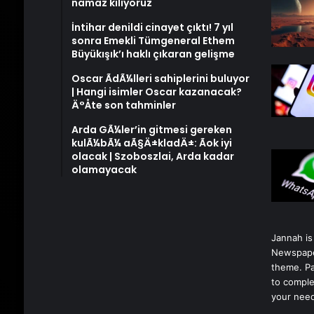
namaz kılıyoruz
İntihar denildi cinayet çıktı! 7 yıl
sonra Emekli Tümgeneral Ethem
Büyükışık’ı haklı çıkaran gelişme
Oscar ÃdÃ¼lleri sahiplerini buluyor
| Hangi isimler Oscar kazanacak?
Ä°Åte son tahminler
Arda GÃ¼ler’in gitmesi gereken
kulÃ¼bÃ¼ aÃ§Ä±kladÄ±: Ãok iyi
olacak | Szoboszlai, Arda kadar
olamayacak
Jannah is
Newspape
theme. Pa
to comple
your nee