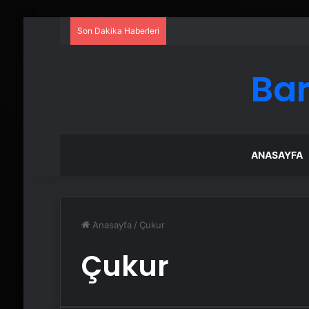
Son Dakika Haberleri
UETDS Nedir ? Uetds.com İle Akıll
Bar
ANASAYFA
Anasayfa
/
Çukur
Çukur