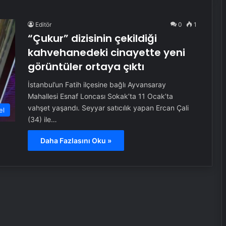
Editör
0
1
“Çukur” dizisinin çekildiği
kahvehanedeki cinayette yeni
görüntüler ortaya çıktı
İstanbul’un Fatih ilçesine bağlı Ayvansaray
Mahallesi Esnaf Loncası Sokak’ta 11 Ocak’ta
vahşet yaşandı. Seyyar satıcılık yapan Ercan Çali
el
(34) ile…
Daha Fazlasını Oku »