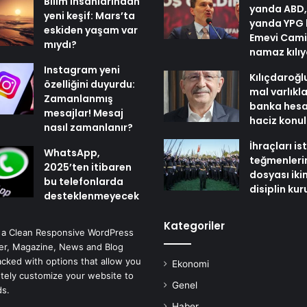
Bilim insanlarından
yanda ABD,
yeni keşif: Mars’ta
yanda YPG 
eskiden yaşam var
Emevi Cami
mıydı?
namaz kılı
Instagram yeni
Kılıçdaroğl
özelliğini duyurdu:
mal varlıkl
Zamanlanmış
banka hesa
mesajlar! Mesaj
haciz konu
nasıl zamanlanır?
İhraçları i
WhatsApp,
teğmenleri
2025’ten itibaren
dosyası iki
bu telefonlarda
disiplin ku
desteklenmeyecek
Kategoriler
 a Clean Responsive WordPress
r, Magazine, News and Blog
cked with options that allow you
Ekonomi
tely customize your website to
Genel
ds.
Haber