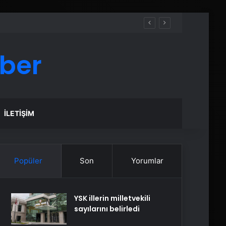
aber
İLETIŞIM
Popüler
Son
Yorumlar
YSK illerin milletvekili
sayılarını belirledi